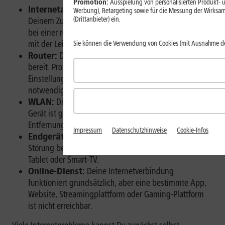
Promotion:
Ausspielung von personalisierten Produkt- u
Internetanschluss:
Die Störung liegt zwischen
Werbung), Retargeting sowie für die Messung der Wirksam
(Drittanbieter) ein.
Deinem Zuhause und dem Netz Deines Anbieters, etwa
bei einer regionalen Netzstörung oder einem Problem
mit der Leitung.
Sie können die Verwendung von Cookies (mit Ausnahme d
Router:
Der Router stellt die Verbindung im Heimnetz
bereit. Probleme können zum Beispiel durch falsche
Einstellungen, veraltete Software oder einen
notwendigen Neustart entstehen.
WLAN:
Die Funkverbindung zwischen Router und
Gerät ist gestört, etwa durch Wände, eine zu große
Entfernung oder andere Funkquellen.
Impressum
Datenschutzhinweise
Cookie-Infos
Endgerät:
Nur ein bestimmtes Gerät ist von einer
Störung betroffen, zum Beispiel Smartphone, Laptop,
Tablet oder Smart-TV.
Online-Dienst:
Deine Internetverbindung
funktioniert grundsätzlich, aber eine bestimmte App,
Website, Streamingplattform oder Gaming-Plattform
ist nicht erreichbar.