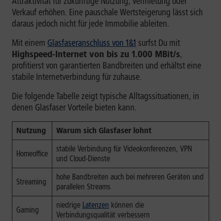
Attraktivität für zukünftige Nutzung, Vermietung oder
Verkauf erhöhen. Eine pauschale Wertsteigerung lässt sich
daraus jedoch nicht für jede Immobilie ableiten.
Mit einem
Glasfaseranschluss von 1&1
surfst Du mit
Highspeed-Internet von bis zu 1.000 MBit/s
,
profitierst von garantierten Bandbreiten und erhältst eine
stabile Internetverbindung für zuhause.
Die folgende Tabelle zeigt typische Alltagssituationen, in
denen Glasfaser Vorteile bieten kann.
Nutzung
Warum sich Glasfaser lohnt
stabile Verbindung für Videokonferenzen, VPN
Homeoffice
und Cloud-Dienste
hohe Bandbreiten auch bei mehreren Geräten und
Streaming
parallelen Streams
niedrige
Latenzen
können die
Gaming
Verbindungsqualität verbessern