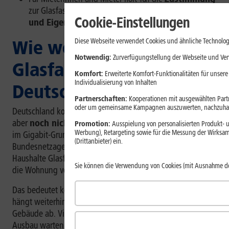
zur Glasfaserverlegung von den
Eigentümerinnen
Cookie-Einstellungen
und Eigentümern
ein.
Diese Webseite verwendet Cookies und ähnliche Technolog
Wie weit ist der
Notwendig:
Zurverfügungstellung der Webseite und Verw
Glasfaserausbau in
Komfort:
Erweiterte Komfort-Funktionalitäten für unsere
Individualisierung von Inhalten
Deutschland aktuell?
Partnerschaften:
Kooperationen mit ausgewählten Partne
oder um gemeinsame Kampagnen auszuwerten, nachzuhal
Deutschland kommt beim Glasfaserausbau stetig voran, ist
aber
noch nicht flächendeckend versorgt
. Nach den
Promotion:
Ausspielung von personalisierten Produkt- u
Werbung), Retargeting sowie für die Messung der Wirksam
im Gigabit-Grundbuch veröffentlichten Daten der
(Drittanbieter) ein.
Bundesnetzagentur waren Mitte 2025 für 42,9 Prozent der
Haushalte Glasfaseranschlüsse bis ins Gebäude oder bis in
Sie können die Verwendung von Cookies (mit Ausnahme d
die Wohnung verfügbar oder kurzfristig realisierbar.
[1]
Das bedeutet konkret: Ob Glasfaser bereits verfügbar ist,
hängt weiterhin stark vom Wohnort und vom jeweiligen
Gebäude ab. Viele Haushalte müssen daher noch auf den
Ausbau warten.