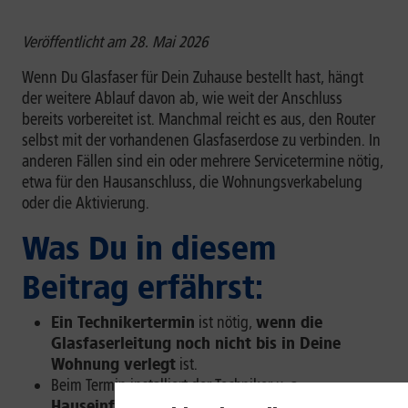
Veröffentlicht am 28. Mai 2026
Wenn Du Glasfaser für Dein Zuhause bestellt hast, hängt
der weitere Ablauf davon ab, wie weit der Anschluss
bereits vorbereitet ist. Manchmal reicht es aus, den Router
selbst mit der vorhandenen Glasfaserdose zu verbinden. In
anderen Fällen sind ein oder mehrere Servicetermine nötig,
etwa für den Hausanschluss, die Wohnungsverkabelung
oder die Aktivierung.
Was Du in diesem
Beitrag erfährst:
Ein Technikertermin
ist nötig,
wenn die
Glasfaserleitung noch nicht bis in Deine
Wohnung verlegt
ist.
Beim Termin installiert der Techniker u. a.
Hauseinführung, HÜP, GF-TA und ggf. ein