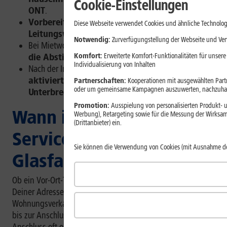
Cookie-Einstellungen
ONT
.
Vorbereitung: Anwesenheit, Zugang zu
Diese Webseite verwendet Cookies und ähnliche Technolog
Leitungswegen und Steckdose sicherstellen
.
Notwendig:
Zurverfügungstellung der Webseite und Verw
Bei Mietwohnungen
übernimmt 1&1 bei Bedarf
Komfort:
Erweiterte Komfort-Funktionalitäten für unsere
die Abstimmung mit der Eigentümerseite
.
Individualisierung von Inhalten
Nach der Installation wird
Dein Anschluss
aktiviert – bei 1&1 ohne wahrnehmbare
Partnerschaften:
Kooperationen mit ausgewählten Partne
oder um gemeinsame Kampagnen auszuwerten, nachzuhal
Unterbrechung
.
Promotion:
Ausspielung von personalisierten Produkt- u
Wann ist ein
Werbung), Retargeting sowie für die Messung der Wirksam
(Drittanbieter) ein.
Servicetermin für
Sie können die Verwendung von Cookies (mit Ausnahme d
Glasfaser nötig?
Ob ein Vor-Ort-Termin nötig ist, hängt vom Ausbaustand an
Deiner Adresse und von der vorhandenen Haus- und
Wohnungsverkabelung ab. Ist die Glasfaserleitung bereits
bis zur Anschlussdose in Deiner Wohnung verlegt, kann der