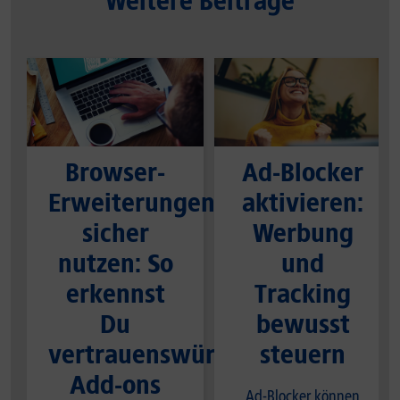
Weitere Beiträge
Browser-
Ad-Blocker
Erweiterungen
aktivieren:
sicher
Werbung
nutzen: So
und
erkennst
Tracking
Du
bewusst
vertrauenswürdige
steuern
Add-ons
Ad-Blocker können