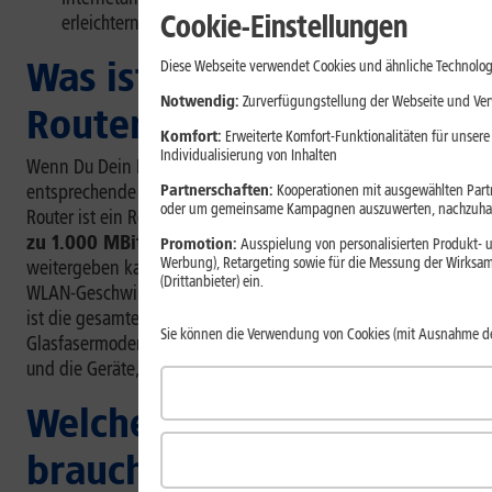
Cookie-Einstellungen
erleichtern.
Was ist ein Gigabit-
Diese Webseite verwendet Cookies und ähnliche Technolog
Notwendig:
Zurverfügungstellung der Webseite und Verw
Router?
Komfort:
Erweiterte Komfort-Funktionalitäten für unsere
Individualisierung von Inhalten
Wenn Du Dein Heimnetz planst, solltest Du auch die
entsprechende Hardware berücksichtigen: Ein Gigabit-
Partnerschaften:
Kooperationen mit ausgewählten Partne
oder um gemeinsame Kampagnen auszuwerten, nachzuhal
Router ist ein Router, der
Internetanschlüsse mit bis
zu 1.000 MBit/s
oder mehr verarbeiten und im Heimnetz
Promotion:
Ausspielung von personalisierten Produkt- u
Werbung), Retargeting sowie für die Messung der Wirksam
weitergeben kann. Wichtig ist dabei nicht nur die maximale
(Drittanbieter) ein.
WLAN-Geschwindigkeit auf dem Datenblatt. Entscheidend
ist die gesamte Kette: Anschluss, Modem oder ONT (ein
Sie können die Verwendung von Cookies (mit Ausnahme d
Glasfasermodem), WAN-Port, LAN-Ports, WLAN-Standard
und die Geräte, die Du nutzt.
Welche Ausstattung
braucht ein Gigabit-