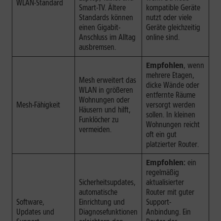
WLAN-Standard
Smart-TV. Ältere
kompatible Geräte
Standards können
nutzt oder viele
einen Gigabit-
Geräte gleichzeitig
Anschluss im Alltag
online sind.
ausbremsen.
Empfohlen
, wenn
mehrere Etagen,
Mesh erweitert das
dicke Wände oder
WLAN in größeren
entfernte Räume
Wohnungen oder
Mesh-Fähigkeit
versorgt werden
Häusern und hilft,
sollen. In kleinen
Funklöcher zu
Wohnungen reicht
vermeiden.
oft ein gut
platzierter Router.
Empfohlen:
ein
regelmäßig
Sicherheitsupdates,
aktualisierter
automatische
Router mit guter
Software,
Einrichtung und
Support-
Updates und
Diagnosefunktionen
Anbindung. Ein