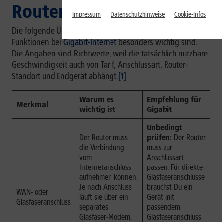
Router?
Impressum
Datenschutzhinweise
Cookie-Infos
Die folgende Übersicht zeigt, welche Bauteile und
Funktionen bei
Gigabit-Internet
besonders wichtig sind.
Die Angaben sind Richtwerte, weil die tatsächlich nutzbare
Geschwindigkeit auch von Tarif, Anschlussart, Router-
Standort und Endgerät abhängt.
[1]
Warum es
Empfehlung für
Merkmal
wichtig ist
Gigabit
Unbedingt
Der Router muss
prüfen:
Der Router
die Verbindung
muss zur
vom
Anschlussart
Internetanschluss
passen. Für direkte
aufnehmen können.
Glasfaseranschlüsse
Je nach Anschluss
brauchst Du ein
WAN- oder
läuft sie über ein
Gerät mit
Glasfaseranschluss
separates
passendem
Glasfaser-Modem,
Glasfaseranschluss