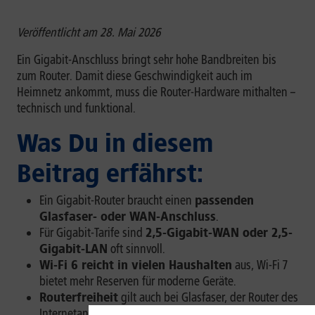
Veröffentlicht am 28. Mai 2026
Ein Gigabit-Anschluss bringt sehr hohe Bandbreiten bis
zum Router. Damit diese Geschwindigkeit auch im
Heimnetz ankommt, muss die Router-Hardware mithalten –
technisch und funktional.
Was Du in diesem
Beitrag erfährst:
Ein Gigabit-Router braucht einen
passenden
Glasfaser- oder WAN-Anschluss
.
Für Gigabit-Tarife sind
2,5-Gigabit-WAN oder 2,5-
Gigabit-LAN
oft sinnvoll.
Wi-Fi 6 reicht in vielen Haushalten
aus, Wi-Fi 7
bietet mehr Reserven für moderne Geräte.
Routerfreiheit
gilt auch bei Glasfaser, der Router des
Internetanbieters kann Support und Entstörung aber