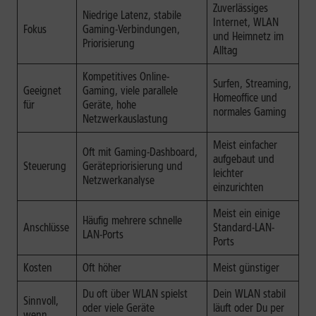
Zuverlässiges
Niedrige Latenz, stabile
Internet, WLAN
Fokus
Gaming-Verbindungen,
und Heimnetz im
Priorisierung
Alltag
Kompetitives Online-
Surfen, Streaming,
Geeignet
Gaming, viele parallele
Homeoffice und
für
Geräte, hohe
normales Gaming
Netzwerkauslastung
Meist einfacher
Oft mit Gaming-Dashboard,
aufgebaut und
Steuerung
Gerätepriorisierung und
leichter
Netzwerkanalyse
einzurichten
Meist ein einige
Häufig mehrere schnelle
Anschlüsse
Standard-LAN-
LAN-Ports
Ports
Kosten
Oft höher
Meist günstiger
Du oft über WLAN spielst
Dein WLAN stabil
Sinnvoll,
oder viele Geräte
läuft oder Du per
wenn …