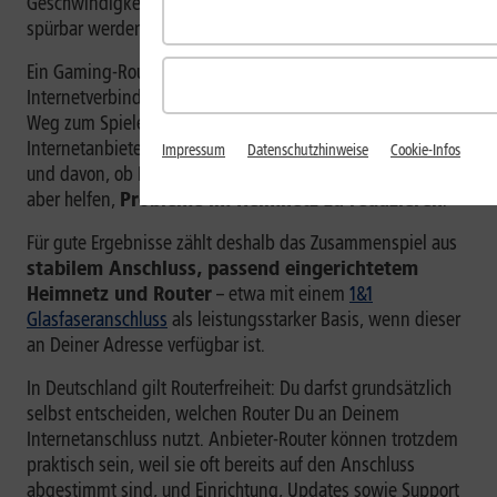
Geschwindigkeit, weil Verzögerungen direkt als Lag
spürbar werden.
Ein Gaming-Router kann die Latenz einer
Internetverbindung jedoch nicht allein ausgleichen. Der
Weg zum Spieleserver hängt auch von Deinem
Internetanbieter, der Routerposition, der Netzauslastung
Impressum
Datenschutzhinweise
Cookie-Infos
und davon, ob Du
Glasfaser
oder DSL nutzt, ab. Er kann
aber helfen,
Probleme im Heimnetz zu reduzieren
.
Für gute Ergebnisse zählt deshalb das Zusammenspiel aus
stabilem Anschluss, passend eingerichtetem
Heimnetz und Router
– etwa mit einem
1&1
Glasfaseranschluss
als leistungsstarker Basis, wenn dieser
an Deiner Adresse verfügbar ist.
In Deutschland gilt Routerfreiheit: Du darfst grundsätzlich
selbst entscheiden, welchen Router Du an Deinem
Internetanschluss nutzt. Anbieter-Router können trotzdem
praktisch sein, weil sie oft bereits auf den Anschluss
abgestimmt sind, und Einrichtung, Updates sowie Support