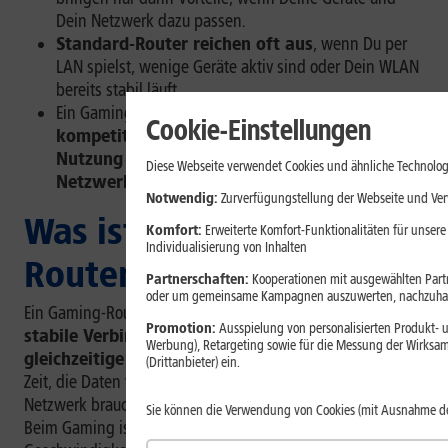
Dein Netzwerk dazu passen.
Standard-Router reichen oft aus
, wenn Du per
LAN spielst, wenige Geräte aktiv sind oder Dein WLAN
bereits stabil läuft.
Ein Gaming-Router lohnt sich vor allem bei
Cookie-Einstellungen
kompetitivem Online-Gaming, paralleler
Nutzung durch mehrere Personen und hoher
Diese Webseite verwendet Cookies und ähnliche Technolog
Netzwerkauslastung
.
Notwendig:
Zurverfügungstellung der Webseite und Verw
Was ist ein Gaming-
Komfort:
Erweiterte Komfort-Funktionalitäten für unsere
Individualisierung von Inhalten
Router?
Partnerschaften:
Kooperationen mit ausgewählten Partne
oder um gemeinsame Kampagnen auszuwerten, nachzuhal
Ein Gaming-Router ist ein Router, der besonders auf
Promotion:
Ausspielung von personalisierten Produkt- u
stabile Verbindungen, niedrige Latenz und viele
Werbung), Retargeting sowie für die Messung der Wirksam
gleichzeitige Datenströme
ausgelegt ist. Latenz ist die
(Drittanbieter) ein.
Zeit, die Daten für den Weg zwischen zwei Punkten im
Netzwerk brauchen.
[1]
Sie wird über den
Ping
gemessen.
Sie können die Verwendung von Cookies (mit Ausnahme d
Beim Gaming ist das wichtiger als die reine Download-