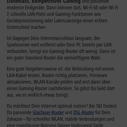
Datenlast, kompetitives Gaming
und passende
moderne Endgeräte. Dann können QoS, Wi-Fi 6E oder Wi-Fi
7, schnelle LAN-Ports und Gaming-Funktionen wie
Gerätepriorisierung oder Latenzanzeige einen echten
Unterschied machen.
Ist dagegen Dein Internetanschluss langsam, der
Spieleserver weit entfernt oder Dein PC bereits per LAN
verbunden, bringt ein Gaming-Router oft wenig. Dann ist
ein guter Standard-Router die vernünftigere Wahl.
Eine gute Vorgehensweise ist: die Verbindung mit einem
LAN-Kabel testen, Router richtig platzieren, Firmware
aktualisieren, WLAN-Kanäle prüfen und erst dann über
einen Gaming-Router nachdenken. So gibst Du Geld dort
aus, wo es wirklich etwas bringt.
Du möchtest Dein Internet optimal nutzen? Bei 1&1 findest
Du passende
Glasfaser-Router
und
DSL-Router
für Dein
Zuhause – für schnelles WLAN, stabile Verbindungen und
eine zuverlässige Nutzung Deiner Highspeed-Tarife.