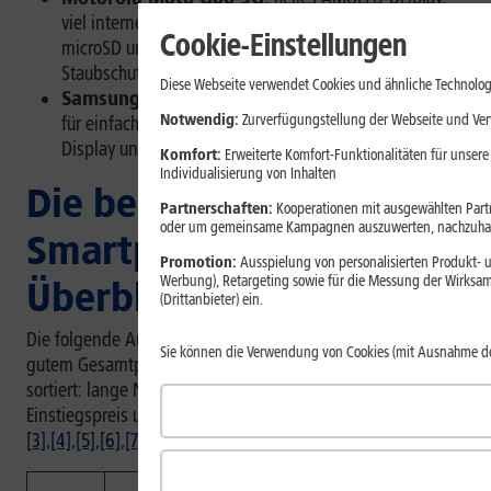
viel interner Speicher mit Erweiterungsmöglichkeit per
Cookie-Einstellungen
microSD und robustes Gehäuse mit Wasser- und
Staubschutz
Diese Webseite verwendet Cookies und ähnliche Technolog
Samsung Galaxy A17 5G:
günstiges Smartphone
Notwendig:
Zurverfügungstellung der Webseite und Verw
für einfache Alltagsaufgaben mit gutem AMOLED-
Display und langer Software-Unterstützung
Komfort:
Erweiterte Komfort-Funktionalitäten für unsere
Individualisierung von Inhalten
Die besten günstigen
Partnerschaften:
Kooperationen mit ausgewählten Partne
oder um gemeinsame Kampagnen auszuwerten, nachzuhal
Smartphones 2026 im
Promotion:
Ausspielung von personalisierten Produkt- u
Werbung), Retargeting sowie für die Messung der Wirksam
Überblick
(Drittanbieter) ein.
Die folgende Auswahl zeigt günstige Smartphones mit
Sie können die Verwendung von Cookies (mit Ausnahme d
gutem Gesamtpaket. Sie ist nach typischen Kaufkriterien
sortiert: lange Nutzung, Preis-Leistung, möglichst niedriger
Einstiegspreis und starke Ausstattung für den Alltag.
[1]
,
[2]
,
[3]
,
[4]
,
[5]
,
[6]
,
[7]