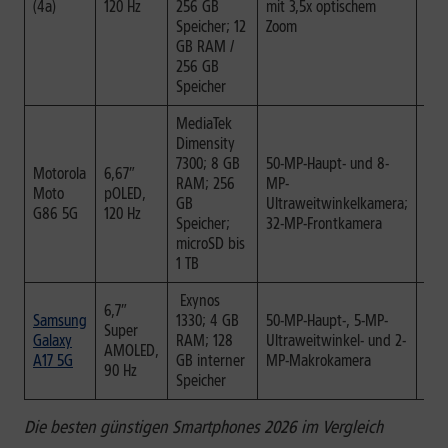
(4a)
120 Hz
256 GB
mit 3,5x optischem
Speicher; 12
Zoom
GB RAM /
256 GB
Speicher
MediaTek
Dimensity
7300; 8 GB
50-MP-Haupt- und 8-
Motorola
6,67″
RAM; 256
MP-
bis 
Moto
pOLED,
GB
Ultraweitwinkelkamera;
Vid
G86 5G
120 Hz
Speicher;
32-MP-Frontkamera
microSD bis
1 TB
Exynos
6,7″
Samsung
1330; 4 GB
50-MP-Haupt-, 5-MP-
Super
bis 
Galaxy
RAM; 128
Ultraweitwinkel- und 2-
AMOLED,
Vid
A17 5G
GB interner
MP-Makrokamera
90 Hz
Speicher
Die besten günstigen Smartphones 2026 im Vergleich