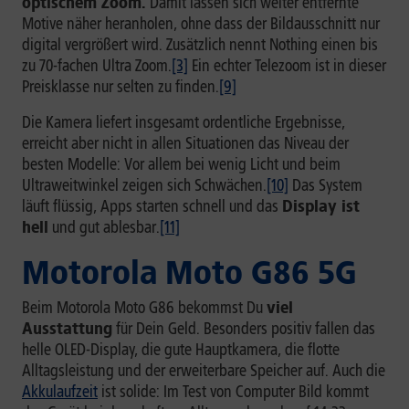
optischem Zoom.
Damit lassen sich weiter entfernte
Motive näher heranholen, ohne dass der Bildausschnitt nur
digital vergrößert wird. Zusätzlich nennt Nothing einen bis
zu 70-fachen Ultra Zoom.
[3]
Ein echter Telezoom ist in dieser
Preisklasse nur selten zu finden.
[9]
Die Kamera liefert insgesamt ordentliche Ergebnisse,
erreicht aber nicht in allen Situationen das Niveau der
besten Modelle: Vor allem bei wenig Licht und beim
Ultraweitwinkel zeigen sich Schwächen.
[10]
Das System
läuft flüssig, Apps starten schnell und das
Display ist
hell
und gut ablesbar.
[11]
Motorola Moto G86 5G
Beim Motorola Moto G86 bekommst Du
viel
Ausstattung
für Dein Geld. Besonders positiv fallen das
helle OLED-Display, die gute Hauptkamera, die flotte
Alltagsleistung und der erweiterbare Speicher auf. Auch die
Akkulaufzeit
ist solide: Im Test von Computer Bild kommt