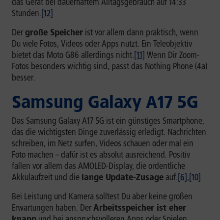
das Gerät bei dauerhaftem Alltagsgebrauch auf 14:33
Stunden.
[12]
Der
große Speicher
ist vor allem dann praktisch, wenn
Du viele Fotos, Videos oder Apps nutzt. Ein Teleobjektiv
bietet das Moto G86 allerdings nicht.
[11]
Wenn Dir Zoom-
Fotos besonders wichtig sind, passt das Nothing Phone (4a)
besser.
Samsung Galaxy A17 5G
Das Samsung Galaxy A17 5G ist ein günstiges Smartphone,
das die wichtigsten Dinge zuverlässig erledigt. Nachrichten
schreiben, im Netz surfen, Videos schauen oder mal ein
Foto machen – dafür ist es absolut ausreichend. Positiv
fallen vor allem das AMOLED-Display, die ordentliche
Akkulaufzeit und die
lange Update-Zusage
auf.
[6]
,
[10]
Bei Leistung und Kamera solltest Du aber keine großen
Erwartungen haben. Der
Arbeitsspeicher ist eher
knapp
und bei anspruchsvolleren Apps oder Spielen