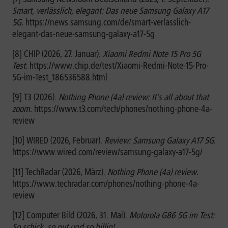
Smart, verlässlich, elegant: Das neue Samsung Galaxy A17
5G.
https://news.samsung.com/de/smart-verlasslich-
elegant-das-neue-samsung-galaxy-a17-5g
[8] CHIP (2026, 27. Januar).
Xiaomi Redmi Note 15 Pro 5G
Test.
https://www.chip.de/test/Xiaomi-Redmi-Note-15-Pro-
5G-im-Test_186536588.html
[9] T3 (2026).
Nothing Phone (4a) review: It’s all about that
zoom.
https://www.t3.com/tech/phones/nothing-phone-4a-
review
[10] WIRED (2026, Februar).
Review: Samsung Galaxy A17 5G.
https://www.wired.com/review/samsung-galaxy-a17-5g/
[11] TechRadar (2026, März).
Nothing Phone (4a) review.
https://www.techradar.com/phones/nothing-phone-4a-
review
[12] Computer Bild (2026, 31. Mai).
Motorola G86 5G im Test:
So schick, so gut und so billig!