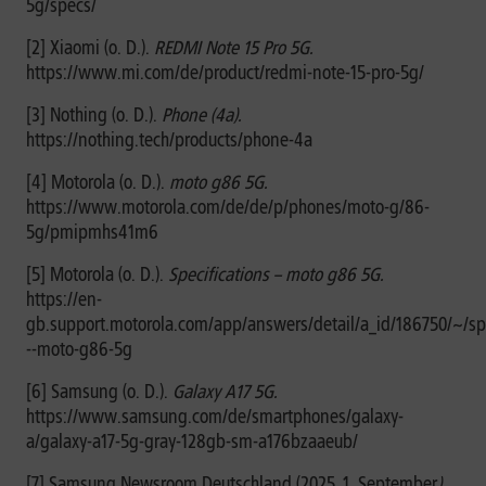
5g/specs/
[2] Xiaomi (o. D.).
REDMI Note 15 Pro 5G.
https://www.mi.com/de/product/redmi-note-15-pro-5g/
[3] Nothing (o. D.).
Phone (4a).
https://nothing.tech/products/phone-4a
[4] Motorola (o. D.).
moto g86 5G.
https://www.motorola.com/de/de/p/phones/moto-g/86-
5g/pmipmhs41m6
[5] Motorola (o. D.).
Specifications – moto g86 5G.
https://en-
gb.support.motorola.com/app/answers/detail/a_id/186750/~/spe
--moto-g86-5g
[6] Samsung (o. D.).
Galaxy A17 5G.
https://www.samsung.com/de/smartphones/galaxy-
a/galaxy-a17-5g-gray-128gb-sm-a176bzaaeub/
[7] Samsung Newsroom Deutschland (2025, 1. September
).