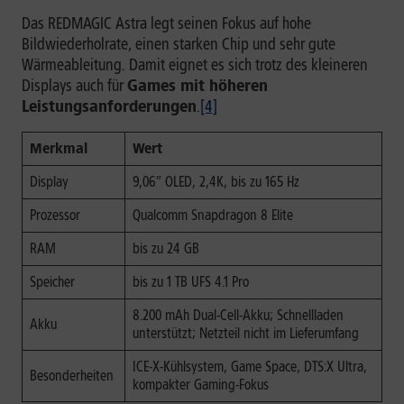
Das REDMAGIC Astra legt seinen Fokus auf hohe
Bildwiederholrate, einen starken Chip und sehr gute
Wärmeableitung. Damit eignet es sich trotz des kleineren
Displays auch für
Games mit höheren
Leistungsanforderungen
.
[4]
Merkmal
Wert
Display
9,06″ OLED, 2,4K, bis zu 165 Hz
Prozessor
Qualcomm Snapdragon 8 Elite
RAM
bis zu 24 GB
Speicher
bis zu 1 TB UFS 4.1 Pro
8.200 mAh Dual-Cell-Akku; Schnellladen
Akku
unterstützt; Netzteil nicht im Lieferumfang
ICE-X-Kühlsystem, Game Space, DTS:X Ultra,
Besonderheiten
kompakter Gaming-Fokus