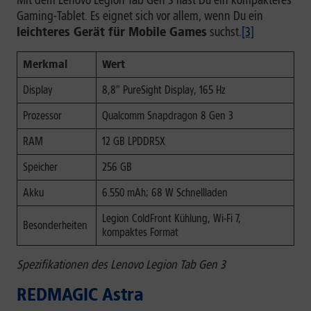
Mit dem Lenovo Legion Tab Gen 3 hast Du ein kompakteres
Gaming-Tablet. Es eignet sich vor allem, wenn Du ein
leichteres Gerät für Mobile Games
suchst.
[3]
Merkmal
Wert
Display
8,8″ PureSight Display, 165 Hz
Prozessor
Qualcomm Snapdragon 8 Gen 3
RAM
12 GB LPDDR5X
Speicher
256 GB
Akku
6.550 mAh; 68 W Schnellladen
Legion ColdFront Kühlung, Wi-Fi 7,
Besonderheiten
kompaktes Format
Spezifikationen des Lenovo Legion Tab Gen 3
REDMAGIC Astra