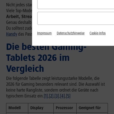
Nicht jedes starke Tablet ist ein dezidiertes Gaming-Tablet.
Viele Top-Modelle sind
Allrounder, die auch für
Arbeit, Streaming oder Kreativ-Apps
gedacht sind.
Genau deshalb lohnt sich der Blick auf den Einsatzzweck.
Du solltest zudem auch überlegen, ob nicht ein
Gaming-
Impressum
Datenschutzhinweise
Cookie-Infos
Handy
das Passende für Dich ist.
Die besten Gaming-
Tablets 2026 im
Vergleich
Die folgende Tabelle zeigt leistungsstarke Modelle, die
2026 für Gaming besonders relevant sind. Die Auswahl ist
keine harte Rangliste, sondern ordnet die Geräte nach
typischem Einsatz ein.
[1]
,
[2]
,
[3]
,
[4]
,
[5]
Modell
Display
Prozessor
Geeignet für