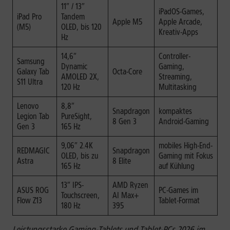
11″ / 13″
iPadOS-Games,
iPad Pro
Tandem
Apple M5
Apple Arcade,
(M5)
OLED, bis 120
Kreativ-Apps
Hz
14,6″
Controller-
Samsung
Dynamic
Gaming,
Galaxy Tab
Octa-Core
AMOLED 2X,
Streaming,
S11 Ultra
120 Hz
Multitasking
Lenovo
8,8″
Snapdragon
kompaktes
Legion Tab
PureSight,
8 Gen 3
Android-Gaming
Gen 3
165 Hz
9,06″ 2.4K
mobiles High-End-
REDMAGIC
Snapdragon
OLED, bis zu
Gaming mit Fokus
Astra
8 Elite
165 Hz
auf Kühlung
13″ IPS-
AMD Ryzen
ASUS ROG
PC-Games im
Touchscreen,
AI Max+
Flow Z13
Tablet-Format
180 Hz
395
Leistungsstarke Gaming-Tablets und Tablet-PCs 2026 im