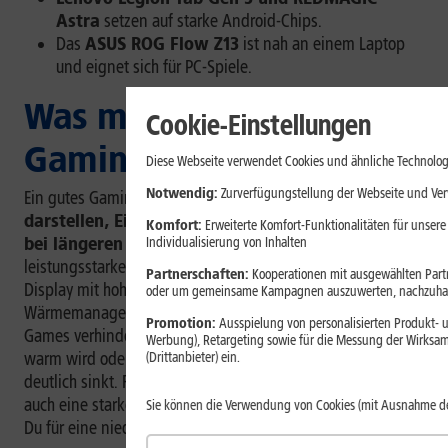
Astra
setzen auf starke Android-Chips.
Das
ASUS ROG Flow Z13
ist nah an einem Laptop
und eignet sich für PC-Spiele.
Was macht ein gutes
Cookie-Einstellungen
Gaming-Tablet aus?
Diese Webseite verwendet Cookies und ähnliche Technolog
Notwendig:
Zurverfügungstellung der Webseite und Verw
Ein gutes Gaming-Tablet muss
Spiele flüssig
darstellen, Eingaben schnell umsetzen und auch
Komfort:
Erweiterte Komfort-Funktionalitäten für unsere
bei längeren Sessions stabil bleiben
. Dafür sind ein
Individualisierung von Inhalten
leistungsstarker Chip, ausreichend Arbeitsspeicher, ein
Partnerschaften:
Kooperationen mit ausgewählten Partne
Display mit hoher Bildwiederholrate und ein gutes
oder um gemeinsame Kampagnen auszuwerten, nachzuhal
Wärmemanagement wichtig. Gerade bei anspruchsvollen
Promotion:
Ausspielung von personalisierten Produkt- u
Games verhindert eine gute Kühlung, dass das Tablet zu
Werbung), Retargeting sowie für die Messung der Wirksam
warm wird oder die Leistung nach längerer Nutzung
(Drittanbieter) ein.
deutlich sinkt. Für Multiplayer-Spiele über das Internet ist
auch eine starke Internetverbindung wichtig. Nur so sorgst
Sie können die Verwendung von Cookies (mit Ausnahme d
Du für eine niedrige
Latenz
und einen guten
Ping
.