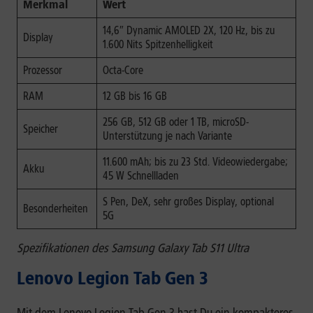
Merkmal
Wert
14,6″ Dynamic AMOLED 2X, 120 Hz, bis zu
Display
1.600 Nits Spitzenhelligkeit
Prozessor
Octa-Core
RAM
12 GB bis 16 GB
256 GB, 512 GB oder 1 TB, microSD-
Speicher
Unterstützung je nach Variante
11.600 mAh; bis zu 23 Std. Videowiedergabe;
Akku
45 W Schnellladen
S Pen, DeX, sehr großes Display, optional
Besonderheiten
5G
Spezifikationen des Samsung Galaxy Tab S11 Ultra
Lenovo Legion Tab Gen 3