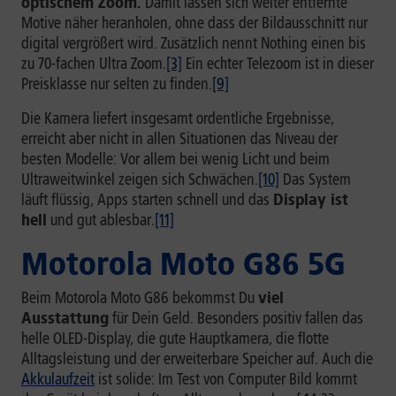
optischem Zoom.
Damit lassen sich weiter entfernte
Motive näher heranholen, ohne dass der Bildausschnitt nur
digital vergrößert wird. Zusätzlich nennt Nothing einen bis
zu 70-fachen Ultra Zoom.
[3]
Ein echter Telezoom ist in dieser
Preisklasse nur selten zu finden.
[9]
Die Kamera liefert insgesamt ordentliche Ergebnisse,
erreicht aber nicht in allen Situationen das Niveau der
besten Modelle: Vor allem bei wenig Licht und beim
Ultraweitwinkel zeigen sich Schwächen.
[10]
Das System
läuft flüssig, Apps starten schnell und das
Display ist
hell
und gut ablesbar.
[11]
Motorola Moto G86 5G
Beim Motorola Moto G86 bekommst Du
viel
Ausstattung
für Dein Geld. Besonders positiv fallen das
helle OLED-Display, die gute Hauptkamera, die flotte
Alltagsleistung und der erweiterbare Speicher auf. Auch die
Akkulaufzeit
ist solide: Im Test von Computer Bild kommt