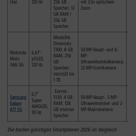
(4a)
120 Hz
256 GB
mit 3,5x optischem
Speicher; 12
Zoom
GB RAM /
256 GB
Speicher
MediaTek
Dimensity
7300; 8 GB
50-MP-Haupt- und 8-
Motorola
6,67″
RAM; 256
MP-
bis 
Moto
pOLED,
GB
Ultraweitwinkelkamera;
Vid
G86 5G
120 Hz
Speicher;
32-MP-Frontkamera
microSD bis
1 TB
Exynos
6,7″
Samsung
1330; 4 GB
50-MP-Haupt-, 5-MP-
Super
bis 
Galaxy
RAM; 128
Ultraweitwinkel- und 2-
AMOLED,
Vid
A17 5G
GB interner
MP-Makrokamera
90 Hz
Speicher
Die besten günstigen Smartphones 2026 im Vergleich