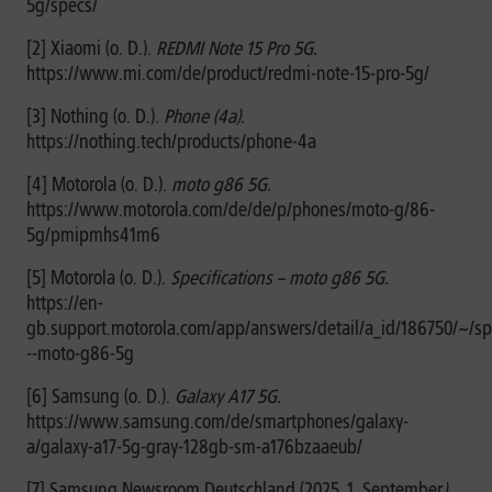
5g/specs/
[2] Xiaomi (o. D.).
REDMI Note 15 Pro 5G.
https://www.mi.com/de/product/redmi-note-15-pro-5g/
[3] Nothing (o. D.).
Phone (4a).
https://nothing.tech/products/phone-4a
[4] Motorola (o. D.).
moto g86 5G.
https://www.motorola.com/de/de/p/phones/moto-g/86-
5g/pmipmhs41m6
[5] Motorola (o. D.).
Specifications – moto g86 5G.
https://en-
gb.support.motorola.com/app/answers/detail/a_id/186750/~/spe
--moto-g86-5g
[6] Samsung (o. D.).
Galaxy A17 5G.
https://www.samsung.com/de/smartphones/galaxy-
a/galaxy-a17-5g-gray-128gb-sm-a176bzaaeub/
[7] Samsung Newsroom Deutschland (2025, 1. September
).