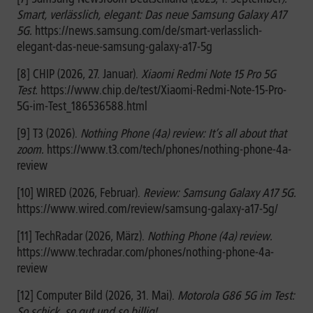
Smart, verlässlich, elegant: Das neue Samsung Galaxy A17
5G.
https://news.samsung.com/de/smart-verlasslich-
elegant-das-neue-samsung-galaxy-a17-5g
[8] CHIP (2026, 27. Januar).
Xiaomi Redmi Note 15 Pro 5G
Test.
https://www.chip.de/test/Xiaomi-Redmi-Note-15-Pro-
5G-im-Test_186536588.html
[9] T3 (2026).
Nothing Phone (4a) review: It’s all about that
zoom.
https://www.t3.com/tech/phones/nothing-phone-4a-
review
[10] WIRED (2026, Februar).
Review: Samsung Galaxy A17 5G.
https://www.wired.com/review/samsung-galaxy-a17-5g/
[11] TechRadar (2026, März).
Nothing Phone (4a) review.
https://www.techradar.com/phones/nothing-phone-4a-
review
[12] Computer Bild (2026, 31. Mai).
Motorola G86 5G im Test:
So schick, so gut und so billig!