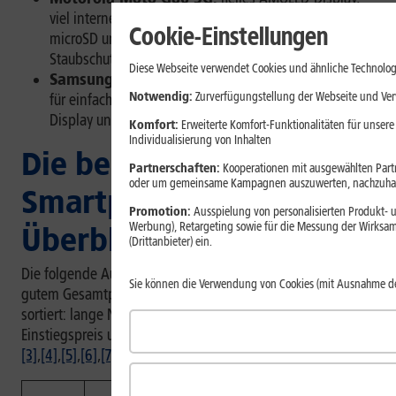
viel interner Speicher mit Erweiterungsmöglichkeit per
Cookie-Einstellungen
microSD und robustes Gehäuse mit Wasser- und
Staubschutz
Diese Webseite verwendet Cookies und ähnliche Technolog
Samsung Galaxy A17 5G:
günstiges Smartphone
Notwendig:
Zurverfügungstellung der Webseite und Verw
für einfache Alltagsaufgaben mit gutem AMOLED-
Display und langer Software-Unterstützung
Komfort:
Erweiterte Komfort-Funktionalitäten für unsere
Individualisierung von Inhalten
Die besten günstigen
Partnerschaften:
Kooperationen mit ausgewählten Partne
oder um gemeinsame Kampagnen auszuwerten, nachzuhal
Smartphones 2026 im
Promotion:
Ausspielung von personalisierten Produkt- u
Werbung), Retargeting sowie für die Messung der Wirksam
Überblick
(Drittanbieter) ein.
Die folgende Auswahl zeigt günstige Smartphones mit
Sie können die Verwendung von Cookies (mit Ausnahme d
gutem Gesamtpaket. Sie ist nach typischen Kaufkriterien
sortiert: lange Nutzung, Preis-Leistung, möglichst niedriger
Einstiegspreis und starke Ausstattung für den Alltag.
[1]
,
[2]
,
[3]
,
[4]
,
[5]
,
[6]
,
[7]