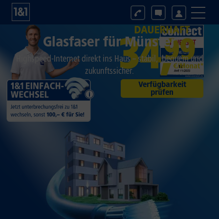
Glasfaser für
Münster
Highspeed-Internet direkt ins Haus – stabil, bequem und
zukunftssicher.
Verfügbarkeit
prüfen