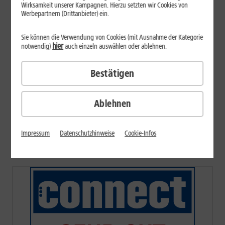
Wirksamkeit unserer Kampagnen. Hierzu setzten wir Cookies von
Ich nutze hier bereits einen Internet-Anschluss eines
Werbepartnern (Drittanbieter) ein.
anderen Anbieters
Ich nutze hier noch keinen Internet-Anschluss
Sie können die Verwendung von Cookies (mit Ausnahme der Kategorie
hier
notwendig)
auch einzeln auswählen oder ablehnen.
Datenschutz
Bestätigen
Jetzt Verfügbarkeit prüfen
Ablehnen
Impressum
Datenschutzhinweise
Cookie-Infos
Ausgezeichnetes Netz, Top-Service und
Millionen zufriedene Kunden.