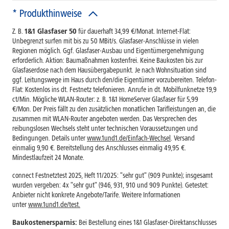
* Produkthinweise
Z. B.
1&1 Glasfaser 50
für dauerhaft 34,99 €/Monat. Internet-Flat:
Unbegrenzt surfen mit bis zu 50 MBit/s. Glasfaser-Anschlüsse in vielen
Regionen möglich. Ggf. Glasfaser-Ausbau und Eigentümergenehmigung
erforderlich. Aktion: Baumaßnahmen kostenfrei. Keine Baukosten bis zur
Glasfaserdose nach dem Hausübergabepunkt. Je nach Wohnsituation sind
ggf. Leitungswege im Haus durch den/die Eigentümer vorzubereiten. Telefon-
Flat: Kostenlos ins dt. Festnetz telefonieren. Anrufe in dt. Mobilfunknetze 19,9
ct/Min. Mögliche WLAN-Router: z. B. 1&1 HomeServer Glasfaser für 5,99
€/Mon. Der Preis fällt zu den zusätzlichen monatlichen Tarifleistungen an, die
zusammen mit WLAN-Router angeboten werden. Das Versprechen des
reibungslosen Wechsels steht unter technischen Voraussetzungen und
Bedingungen. Details unter
www.1und1.de/Einfach-Wechsel
. Versand
einmalig 9,90 €. Bereitstellung des Anschlusses einmalig 49,95 €.
Mindestlaufzeit 24 Monate.
connect Festnetztest 2025, Heft 11/2025: "sehr gut" (909 Punkte); insgesamt
wurden vergeben: 4x "sehr gut" (946, 931, 910 und 909 Punkte). Getestet:
Anbieter nicht konkrete Angebote/Tarife. Weitere Informationen
unter
www.1und1.de/test
.
Baukostenersparnis:
Bei Bestellung eines 1&1 Glasfaser-Direktanschlusses