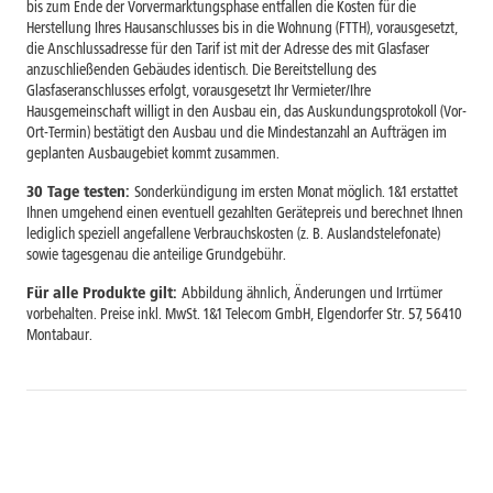
bis zum Ende der Vorvermarktungsphase entfallen die Kosten für die
Herstellung Ihres Hausanschlusses bis in die Wohnung (FTTH), vorausgesetzt,
die Anschlussadresse für den Tarif ist mit der Adresse des mit Glasfaser
anzuschließenden Gebäudes identisch. Die Bereitstellung des
Glasfaseranschlusses erfolgt, vorausgesetzt Ihr Vermieter/Ihre
Hausgemeinschaft willigt in den Ausbau ein, das Auskundungsprotokoll (Vor-
Ort-Termin) bestätigt den Ausbau und die Mindestanzahl an Aufträgen im
geplanten Ausbaugebiet kommt zusammen.
30 Tage testen:
Sonderkündigung im ersten Monat möglich. 1&1 erstattet
Ihnen umgehend einen eventuell gezahlten Gerätepreis und berechnet Ihnen
lediglich speziell angefallene Verbrauchskosten (z. B. Auslandstelefonate)
sowie tagesgenau die anteilige Grundgebühr.
Für alle Produkte gilt:
Abbildung ähnlich, Änderungen und Irrtümer
vorbehalten. Preise inkl. MwSt. 1&1 Telecom GmbH, Elgendorfer Str. 57, 56410
Montabaur.