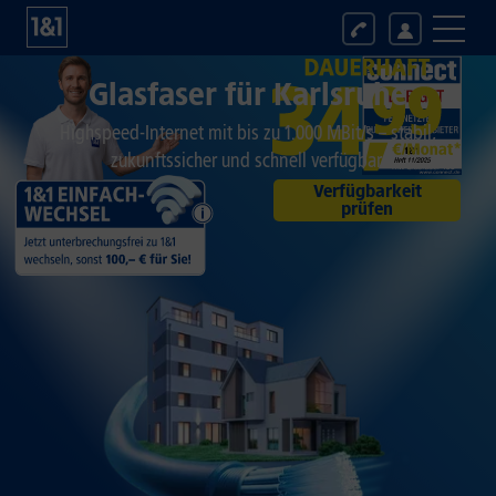
Glasfaser für
Karlsruhe
Highspeed-Internet mit bis zu 1.000 MBit/s –
stabil,
zukunftssicher und schnell verfügbar.
Verfügbarkeit
prüfen