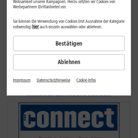
Wirksamkeit unserer Kampagnen. Hierzu setzten wir Cookies von
Ich nutze hier bereits einen Internet-Anschluss eines
Werbepartnern (Drittanbieter) ein.
anderen Anbieters
Sie können die Verwendung von Cookies (mit Ausnahme der Kategorie
Ich nutze hier noch keinen Internet-Anschluss
hier
notwendig)
auch einzeln auswählen oder ablehnen.
Datenschutz
Bestätigen
Jetzt Verfügbarkeit prüfen
Ablehnen
Impressum
Datenschutzhinweise
Cookie-Infos
Ausgezeichnetes Netz, Top-Service und
Millionen zufriedene Kunden.