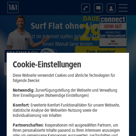
Surf Flat ohne Limit
Unbegrenzt im Internet surfen mit der 1&1-Flat. Angebot
einen Monat lang testen.
Zum Angebot
Cookie-Einstellungen
Diese Webseite verwendet Cookies und ähnliche Technologien für
folgende Zwecke:
Notwendig:
Zurverfügungstellung der Webseite und Verwaltung
Ihrer Einwilligungen (Notwendige Einstellungen)
Komfort:
Erweiterte Komfort-Funktionalitäten für unsere Webseite,
statistische Analyse der Webseiten-Nutzung sowie die
Individualisierung von Inhalten
Partnerschaften:
Kooperationen mit ausgewählten Partnern, um
Ihnen personalisierte Inhalte passend zu Ihren Interessen anzuzeigen
oder um gemeinsame Kampagnen auszuwerten, nachzuhalten und