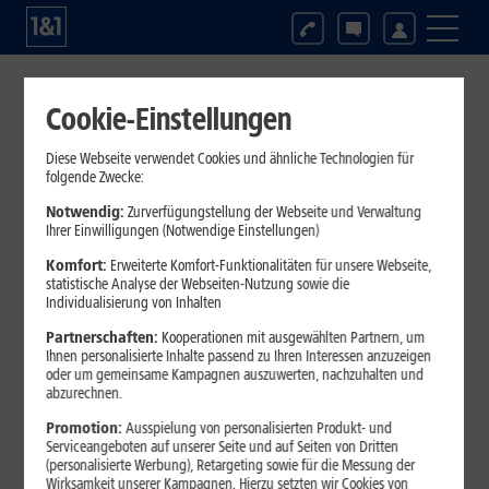
Es tut uns Leid, dieser Artikel
Cookie-Einstellungen
wurde nicht gefunden!
Diese Webseite verwendet Cookies und ähnliche Technologien für
folgende Zwecke:
Fehler – Dies kann
Notwendig:
Zurverfügungstellung der Webseite und Verwaltung
folgende Ursachen
Ihrer Einwilligungen (Notwendige Einstellungen)
Komfort:
Erweiterte Komfort-Funktionalitäten für unsere Webseite,
haben:
statistische Analyse der Webseiten-Nutzung sowie die
Individualisierung von Inhalten
Partnerschaften:
Kooperationen mit ausgewählten Partnern, um
Ihnen personalisierte Inhalte passend zu Ihren Interessen anzuzeigen
Die gewünschte Seite ist vorübergehend nicht erreichbar
oder um gemeinsame Kampagnen auszuwerten, nachzuhalten und
Die gewünschte Seite wurde umbenannt
abzurechnen.
Die gewünschte Seite existiert nicht mehr
Promotion:
Ausspielung von personalisierten Produkt- und
Die URL ist nicht korrekt
Serviceangeboten auf unserer Seite und auf Seiten von Dritten
(personalisierte Werbung), Retargeting sowie für die Messung der
Wirksamkeit unserer Kampagnen. Hierzu setzten wir Cookies von