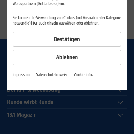
Vielen Dank für Ihr Verständnis.
Werbepartnern (Drittanbieter) ein.
Ihr 1&1 Team
Sie können die Verwendung von Cookies (mit Ausnahme der Kategorie
1&1 AG Startseite
hier
notwendig)
auch einzeln auswählen oder ablehnen.
Bestätigen
Internet
Ablehnen
Mobilfunk-Tarife
Impressum
Datenschutzhinweise
Cookie-Infos
Handys
Domain & Webhosting
Kunde wirbt Kunde
1&1 Magazin