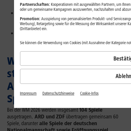
Partnerschaften:
Kooperationen mit ausgewählten Partnern, um Ihnen p
gleichlanger UHD-Stream rund 10 GB Datenvolumen.
oder um gemeinsame Kampagnen auszuwerten, nachzuhalten und abzur
Für mobiles Streaming brauchst Du
Smartphone,
Promotion:
Ausspielung von personalisierten Produkt- und Serviceangeb
Tablet oder Laptop
mit passender App oder
Werbung), Retargeting sowie für die Messung der Wirksamkeit unserer K
Browserzugang.
(Drittanbieter) ein.
Ein
mobiler Hotspot
kann praktisch sein, wenn Du
das Spiel unterwegs auf einem zweiten Gerät schauen
Sie können die Verwendung von Cookies (mit Ausnahme der Kategorie n
möchtest.
WM 2026 unterwegs
Bestät
streamen: Welche
Ableh
Anbieter zeigen die
Impressum
Datenschutzhinweise
Cookie-Infos
Spiele?
Bei der WM 2026 werden insgesamt
104 Spiele
ausgetragen
. ARD und ZDF
übertragen gemeinsam 60
Spiele, darunter
alle Spiele der deutschen
Nationalmannschaft sowie Eröffnungsspiel,