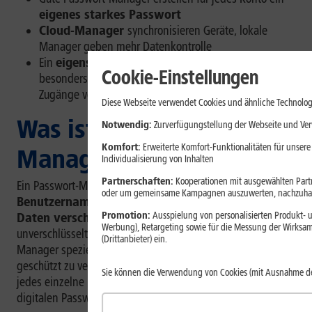
eigenes starkes Passwort
Cloud-Manager
synchronisieren Geräte, lokale
Manager geben mehr Datenkontrolle
Ein
eigenständiger Passwort-Manager
lohnt sich
Cookie-Einstellungen
besonders, wenn Du viele Online-Konten oder sensible
Zugänge verwaltest.
Diese Webseite verwendet Cookies und ähnliche Technolog
Was ist ein Passwort-
Notwendig:
Zurverfügungstellung der Webseite und Verw
Komfort:
Erweiterte Komfort-Funktionalitäten für unsere
Manager?
Individualisierung von Inhalten
Partnerschaften:
Kooperationen mit ausgewählten Partne
Ein Passwort-Manager ist eine Software, die
oder um gemeinsame Kampagnen auszuwerten, nachzuhal
Benutzernamen, Passwörter und weitere Login-
Promotion:
Ausspielung von personalisierten Produkt- u
Daten verschlüsselt speichert
. Im Unterschied zu
Werbung), Retargeting sowie für die Messung der Wirksam
unverschlüsselten Notizen oder Tabellen sind Passwort-
(Drittanbieter) ein.
Manager speziell darauf ausgelegt, Zugangsdaten
geschützt zu verwalten. Du musst Dir dadurch nicht mehr
Sie können die Verwendung von Cookies (mit Ausnahme d
jedes einzelne Passwort merken, sondern öffnest Deinen
digitalen Passwort-Tresor mit einem Master-Passwort.
[1]