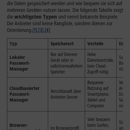
die Daten gespeichert werden und wie bequem sie sich auf
mehreren Geräten nutzen lassen. Die folgende Tabelle zeigt
die
wichtigsten Typen
und nennt bekannte Beispiele.
Die Anbieter sind keine Rangliste, sondern dienen zur
Orientierung.
[1]
,
[3]
,
[4]
Typ
Speicherort
Vorteile
Eins
Nur auf Deinem
Hohe
Lokaler
Synch
Gerät oder in
Datenkontrolle,
Passwort-
Backu
selbstverwaltetem
kein Cloud-
Manager
stärke
Speicher
Zugriff nötig
Bequeme
Vertra
Cloudbasierter
Nutzung auf
Anbiet
Verschlüsselt über
Passwort-
Smartphone,
Daten
Anbieter-Server
Manager
Tablet und
Sicher
Computer
nötig
Sehr bequem
Stärk
Browser-
beim Surfen,
Im Browserprofil
und G