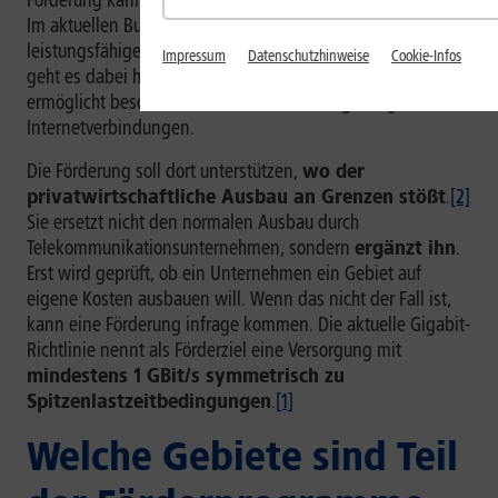
Förderung kann unterschiedliche Technologien betreffen.
Im aktuellen Bundesprogramm steht der Ausbau
leistungsfähiger Gigabitnetze im Mittelpunkt. In der Praxis
Impressum
Datenschutzhinweise
Cookie-Infos
geht es dabei häufig um den
Glasfaserausbau
. Glasfaser
ermöglicht besonders schnelle und leistungsfähige
Internetverbindungen.
Die Förderung soll dort unterstützen,
wo der
privatwirtschaftliche Ausbau an Grenzen stößt
.
[2]
Sie ersetzt nicht den normalen Ausbau durch
Telekommunikationsunternehmen, sondern
ergänzt ihn
.
Erst wird geprüft, ob ein Unternehmen ein Gebiet auf
eigene Kosten ausbauen will. Wenn das nicht der Fall ist,
kann eine Förderung infrage kommen. Die aktuelle Gigabit-
Richtlinie nennt als Förderziel eine Versorgung mit
mindestens 1 GBit/s symmetrisch zu
Spitzenlastzeitbedingungen
.
[1]
Welche Gebiete sind Teil