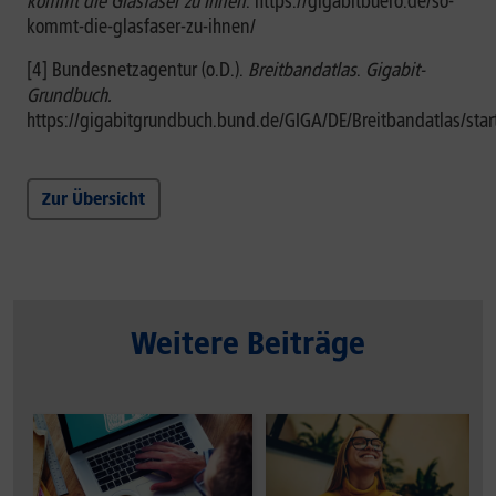
kommt die Glasfaser zu Ihnen
. https://gigabitbuero.de/so-
kommt-die-glasfaser-zu-ihnen/
[4] Bundesnetzagentur (o.D.).
Breitbandatlas
.
Gigabit-
Grundbuch.
https://gigabitgrundbuch.bund.de/GIGA/DE/Breitbandatlas/star
Zur Übersicht
Weitere Beiträge