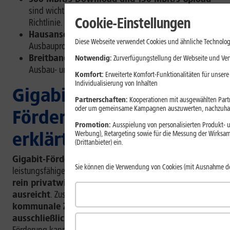
sind wichtige Schwellenwerte in der aktuellen Gigabit-
Cookie-Einstellungen
Richtlinie.
Hausanschluss und Tarif
hängen vom jeweiligen
Diese Webseite verwendet Cookies und ähnliche Technolog
Ausbauprojekt und den Angebotsbedingungen ab.
Breitbandatlas und Kommune
helfen Dir,
Notwendig:
Zurverfügungstellung der Webseite und Verw
Ausbau- und Versorgungsinformationen einzuordnen.
Komfort:
Erweiterte Komfort-Funktionalitäten für unsere
Individualisierung von Inhalten
Gigabit- und Breitband-
Partnerschaften:
Kooperationen mit ausgewählten Partne
oder um gemeinsame Kampagnen auszuwerten, nachzuhal
Förderung einfach
Promotion:
Ausspielung von personalisierten Produkt- u
erklärt
Werbung), Retargeting sowie für die Messung der Wirksam
(Drittanbieter) ein.
Gigabit-Förderung
unterstützt Ausbauprojekte für
Sie können die Verwendung von Cookies (mit Ausnahme d
leistungsfähige Telekommunikationsnetze dort,
wo ein
rein privatwirtschaftlicher Ausbau nicht
ausreicht
. Zuschüsse erhalten dabei vor allem
kommunale Zweckverbände oder Unternehmen in
ausschließlich öffentlicher Trägerschaft
.
[1]
Die