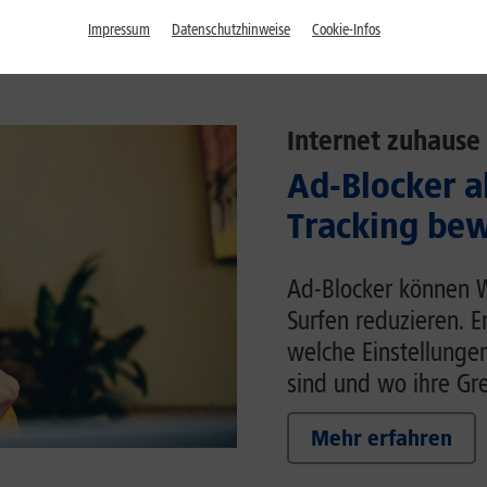
Impressum
Datenschutzhinweise
Cookie-Infos
Internet zuhause
Ad-Blocker a
Tracking bew
Ad-Blocker können 
Surfen reduzieren. E
welche Einstellunge
sind und wo ihre Gr
Mehr erfahren