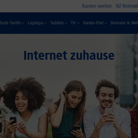
Kunden werben
1&1 Webmail
funk-Tarife
Laptops
Tablets
TV
Daten-Flat
Domain & Web
Internet zuhause