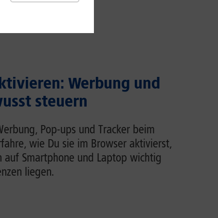
ktivieren: Werbung und
usst steuern
Werbung, Pop-ups und Tracker beim
rfahre, wie Du sie im Browser aktivierst,
n auf Smartphone und Laptop wichtig
enzen liegen.