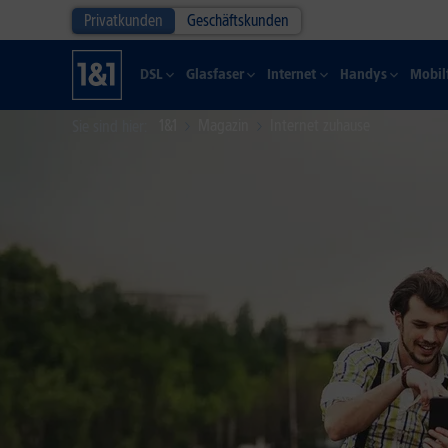
Privatkunden
Geschäftskunden
DSL
Glasfaser
Internet
Handys
Mobil
1&1
Magazin
Internet zuhause
Sie sind hier