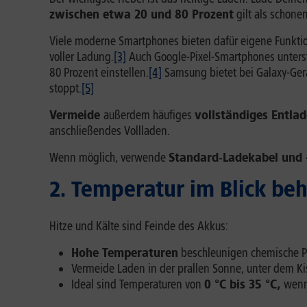
zwischen etwa 20 und 80 Prozent
gilt als schone
Viele moderne Smartphones bieten dafür eigene Funkti
voller Ladung.
[3]
Auch Google-Pixel-Smartphones unterst
80 Prozent einstellen.
[4]
Samsung bietet bei Galaxy-Gerä
stoppt.
[5]
Vermeide
außerdem häufiges
vollständiges Entlad
anschließendes Vollladen.
Wenn möglich, verwende
Standard
‑
Ladekabel und -
2. Temperatur im Blick be
Hitze und Kälte sind Feinde des Akkus:
Hohe Temperaturen
beschleunigen chemische Pro
Vermeide Laden in der prallen Sonne, unter dem Ki
Ideal sind Temperaturen von
0 °C bis 35 °C,
wenn