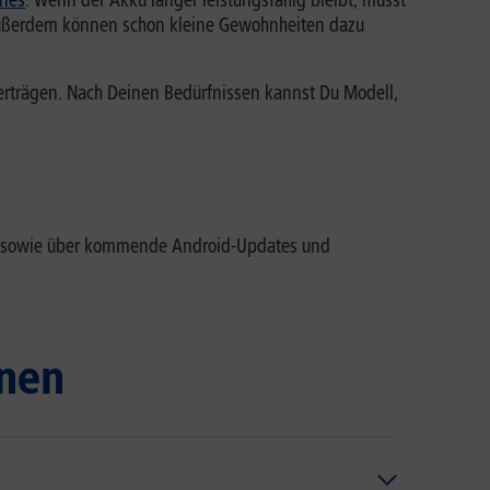
ones
. Wenn der Akku länger leistungsfähig bleibt, musst
l. Außerdem können schon kleine Gewohnheiten dazu
erträgen. Nach Deinen Bedürfnissen kannst Du Modell,
Co. sowie über kommende Android-Updates und
nen