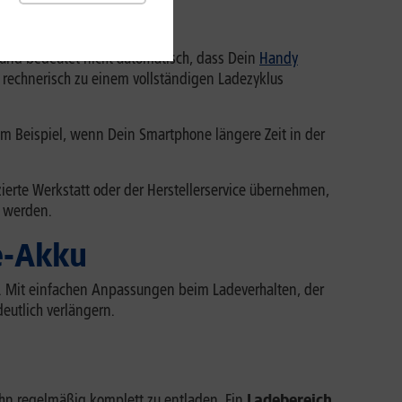
s und bedeutet nicht automatisch, dass Dein
Handy
h rechnerisch zu einem vollständigen Ladezyklus
um Beispiel, wenn Dein Smartphone längere Zeit in der
izierte Werkstatt oder der Herstellerservice übernehmen,
t werden.
e-Akku
re. Mit einfachen Anpassungen beim Ladeverhalten, der
utlich verlängern.
 ihn regelmäßig komplett zu entladen. Ein
Ladebereich