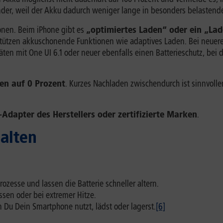
nder, weil der Akku dadurch weniger lange in besonders belastend
onen. Beim iPhone gibt es
„optimiertes Laden“ oder ein „Lad
ützen akkuschonende Funktionen wie adaptives Laden. Bei neuere
ten mit One UI 6.1 oder neuer ebenfalls einen Batterieschutz, b
en auf 0 Prozent
. Kurzes Nachladen zwischendurch ist sinnvolle
Adapter des Herstellers oder zertifizierte Marken
.
halten
zesse und lassen die Batterie schneller altern.
ssen oder bei extremer Hitze.
 Du Dein Smartphone nutzt, lädst oder lagerst.
[6]