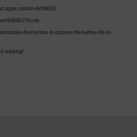
ort.apple.com/de-de/108055
swer/6090612?hl=de
t/mobile-devices/how-to-optimise-the-battery-life-on-
nd-wartung/