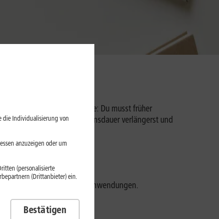
das schnell zur Geduldsprobe: Du musst früher
 die Individualisierung von
nen Akku schonst, seine Lebensdauer verlängerst und
eressen anzuzeigen oder um
itten (personalisierte
epartnern (Drittanbieter) ein.
u den energiehungrigsten Anwendungen.
ten.
Bestätigen