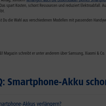
 Alltag, sondern
verlängert auch die Lebensdauer Deines Smartph
. Das spart Kosten, schont Ressourcen und reduziert Elektroabfal
bt.
ast Du die Wahl aus verschiedenen Modellen mit passenden Handyv
 1&1 Magazin schreibt er unter anderem über Samsung, Xiaomi & 
Q: Smartphone-Akku scho
martphone-Akkus verlängern?