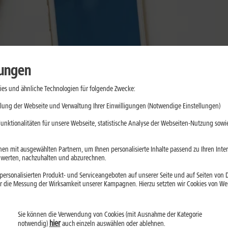
lungen
es und ähnliche Technologien für folgende Zwecke:
lung der Webseite und Verwaltung Ihrer Einwilligungen (Notwendige Einstellungen)
g, Spiele und Kommunikation. Doch wenn der Akku schwächelt, wird 
unktionalitäten für unsere Webseite, statistische Analyse der Webseiten-Nutzung sowie
 Beitrag zeigen wir Dir einfache und praxisnahe Wege, wie Du Dei
en mit ausgewählten Partnern, um Ihnen personalisierte Inhalte passend zu Ihren Int
g erfährst:
erten, nachzuhalten und abzurechnen.
ersonalisierten Produkt- und Serviceangeboten auf unserer Seite und auf Seiten von Dr
klus etwas an maximaler Kapazität.
r die Messung der Wirksamkeit unserer Kampagnen. Hierzu setzten wir Cookies von Werb
e, Hintergrundaktivitäten und Push-Mitteilungen
gehören z
nt
kann helfen, den Akku langfristig weniger stark zu belasten.
Sie können die Verwendung von Cookies (mit Ausnahme der Kategorie
 langes Laden bis 100 Prozent
können den Akku stärker belas
hier
notwendig)
auch einzeln auswählen oder ablehnen.