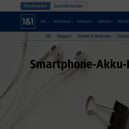
Privatkunden
Geschäftskunden
DSL
Glasfaser
Internet
Handys
Mobil
1&1
Magazin
Geräte & Hardware
Smartp
Sie sind hier
Smartphone-Akku-Le