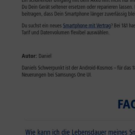
Ein schonender Umgang mit dem Akku hilft nicht nur im
Du Dein Gerät seltener ersetzen oder reparieren lassen
beitragen, dass Dein Smartphone länger zuverlässig blei
Du suchst ein neues
Smartphone mit Vertrag
? Bei 1&1 h
Tarif und Datenvolumen flexibel auswählen.
Autor:
Daniel
Daniels Schwerpunkt ist der Android-Kosmos – für das
Neuerungen bei Samsungs One UI.
FA
Wie kann ich die Lebensdauer meines S