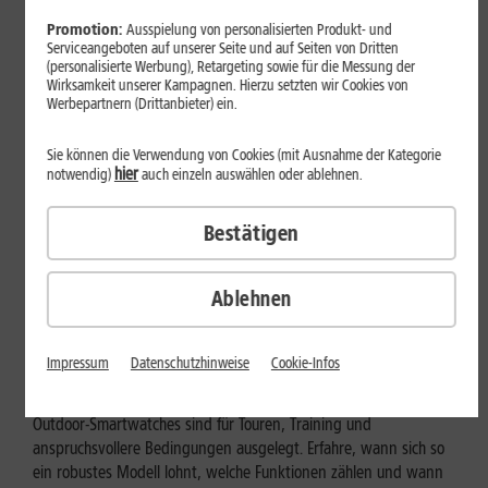
Promotion:
Ausspielung von personalisierten Produkt- und
Serviceangeboten auf unserer Seite und auf Seiten von Dritten
(personalisierte Werbung), Retargeting sowie für die Messung der
Wirksamkeit unserer Kampagnen. Hierzu setzten wir Cookies von
Werbepartnern (Drittanbieter) ein.
Sie können die Verwendung von Cookies (mit Ausnahme der Kategorie
hier
notwendig)
auch einzeln auswählen oder ablehnen.
Bestätigen
Ablehnen
Geräte & Hardware
Outdoor-Smartwatch: Für wen
Impressum
Datenschutzhinweise
Cookie-Infos
eignen sich die robusten Modelle?
Outdoor-Smartwatches sind für Touren, Training und
anspruchsvollere Bedingungen ausgelegt. Erfahre, wann sich so
ein robustes Modell lohnt, welche Funktionen zählen und wann