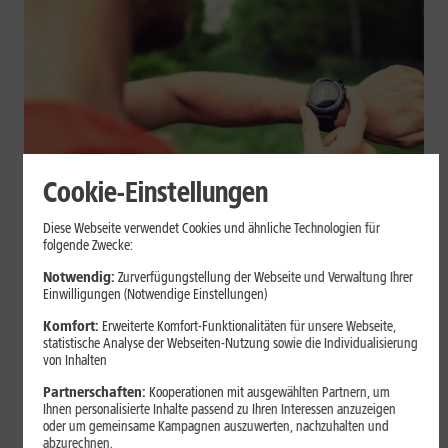
Cookie-Einstellungen
Geräte & Hardware
Diese Webseite verwendet Cookies und ähnliche Technologien für
folgende Zwecke:
Smartwatch beim Sport: So
Notwendig:
Zurverfügungstellung der Webseite und Verwaltung Ihrer
unterstützt sie Dein Training
Einwilligungen (Notwendige Einstellungen)
Komfort:
Erweiterte Komfort-Funktionalitäten für unsere Webseite,
Eine Smartwatch macht Belastung, Tempo und Trainingsablauf
statistische Analyse der Webseiten-Nutzung sowie die Individualisierung
sichtbar. Erfahre, wie Du Pulsmessung, Herzfrequenzzonen, GPS,
von Inhalten
Pace und Intervalle sinnvoll nutzt und warum einzelne Werte
Partnerschaften:
Kooperationen mit ausgewählten Partnern, um
keine medizinische Beurteilung ersetzen.
Ihnen personalisierte Inhalte passend zu Ihren Interessen anzuzeigen
oder um gemeinsame Kampagnen auszuwerten, nachzuhalten und
Mehr erfahren
abzurechnen.