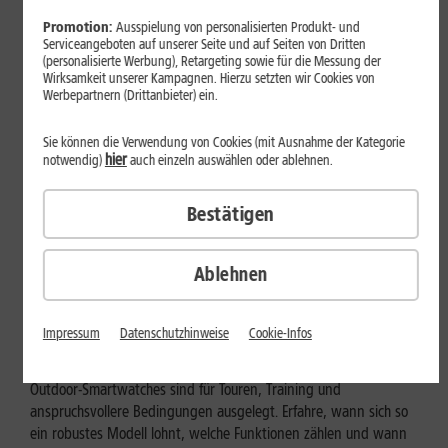
Promotion:
Ausspielung von personalisierten Produkt- und
Serviceangeboten auf unserer Seite und auf Seiten von Dritten
(personalisierte Werbung), Retargeting sowie für die Messung der
Wirksamkeit unserer Kampagnen. Hierzu setzten wir Cookies von
Werbepartnern (Drittanbieter) ein.
Sie können die Verwendung von Cookies (mit Ausnahme der Kategorie
hier
notwendig)
auch einzeln auswählen oder ablehnen.
Bestätigen
Ablehnen
Geräte & Hardware
Outdoor-Smartwatch: Für wen
Impressum
Datenschutzhinweise
Cookie-Infos
eignen sich die robusten Modelle?
Outdoor-Smartwatches sind für Touren, Training und
anspruchsvollere Bedingungen ausgelegt. Erfahre, wann sich so
ein robustes Modell lohnt, welche Funktionen zählen und wann