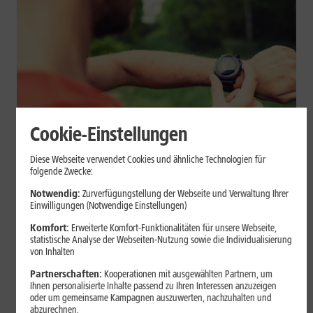
Cookie-Einstellungen
Geräte & Hardware
Diese Webseite verwendet Cookies und ähnliche Technologien für
folgende Zwecke:
Smartwatch beim Sport: So
Notwendig:
Zurverfügungstellung der Webseite und Verwaltung Ihrer
unterstützt sie Dein Training
Einwilligungen (Notwendige Einstellungen)
Komfort:
Erweiterte Komfort-Funktionalitäten für unsere Webseite,
Eine Smartwatch macht Belastung, Tempo und Trainingsablauf
statistische Analyse der Webseiten-Nutzung sowie die Individualisierung
sichtbar. Erfahre, wie Du Pulsmessung, Herzfrequenzzonen, GPS,
von Inhalten
Pace und Intervalle sinnvoll nutzt und warum einzelne Werte
Partnerschaften:
Kooperationen mit ausgewählten Partnern, um
keine medizinische Beurteilung ersetzen.
Ihnen personalisierte Inhalte passend zu Ihren Interessen anzuzeigen
oder um gemeinsame Kampagnen auszuwerten, nachzuhalten und
Mehr erfahren
abzurechnen.