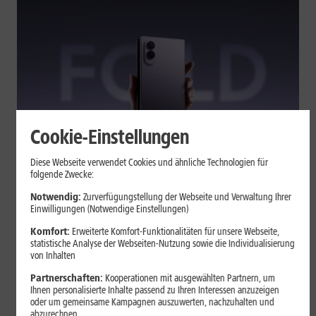
Cookie-Einstellungen
Tests & Vergleiche
Diese Webseite verwendet Cookies und ähnliche Technologien für
folgende Zwecke:
Galaxy Z Fold7 oder Fold8: Was
sich beim neuen Foldable geändert
Notwendig:
Zurverfügungstellung der Webseite und Verwaltung Ihrer
Einwilligungen (Notwendige Einstellungen)
hat
Komfort:
Erweiterte Komfort-Funktionalitäten für unsere Webseite,
statistische Analyse der Webseiten-Nutzung sowie die Individualisierung
von Inhalten
Kompakteres Format, neuer Chip, größerer Akku: Das Galaxy Z
Fold8 setzt andere Schwerpunkte als sein Vorgänger. Wir
Partnerschaften:
Kooperationen mit ausgewählten Partnern, um
zeigen, was Samsung verändert hat, welche Neuerungen im
Ihnen personalisierte Inhalte passend zu Ihren Interessen anzuzeigen
oder um gemeinsame Kampagnen auszuwerten, nachzuhalten und
Alltag zählen und wo das Fold7 Vorteile behält.
abzurechnen.