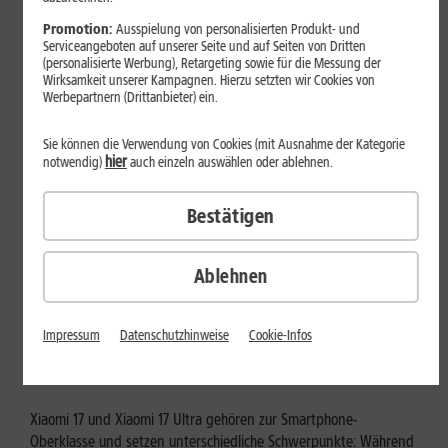
Mehr erfahren
Promotion:
Ausspielung von personalisierten Produkt- und
Serviceangeboten auf unserer Seite und auf Seiten von Dritten
(personalisierte Werbung), Retargeting sowie für die Messung der
Wirksamkeit unserer Kampagnen. Hierzu setzten wir Cookies von
Werbepartnern (Drittanbieter) ein.
Sie können die Verwendung von Cookies (mit Ausnahme der Kategorie
hier
notwendig)
auch einzeln auswählen oder ablehnen.
Bestätigen
Ablehnen
Tests & Vergleiche
Xiaomi 17 vs. Xiaomi 17 Ultra: Für
Impressum
Datenschutzhinweise
Cookie-Infos
wen lohnt sich das Ultra-Modell?
Xiaomi 17 und Xiaomi 17 Ultra gehören zur Smartphone-
Oberklasse und setzen unterschiedliche Schwerpunkte: Während