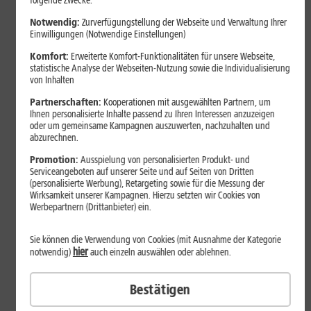
folgende Zwecke:
Notwendig:
Zurverfügungstellung der Webseite und Verwaltung Ihrer
Einwilligungen (Notwendige Einstellungen)
Komfort:
Erweiterte Komfort-Funktionalitäten für unsere Webseite,
statistische Analyse der Webseiten-Nutzung sowie die Individualisierung
von Inhalten
Partnerschaften:
Kooperationen mit ausgewählten Partnern, um
Ihnen personalisierte Inhalte passend zu Ihren Interessen anzuzeigen
oder um gemeinsame Kampagnen auszuwerten, nachzuhalten und
abzurechnen.
Bestenliste
Promotion:
Ausspielung von personalisierten Produkt- und
Serviceangeboten auf unserer Seite und auf Seiten von Dritten
Smartphones mit langer
(personalisierte Werbung), Retargeting sowie für die Messung der
Akkulaufzeit 2026: Diese Modelle
Wirksamkeit unserer Kampagnen. Hierzu setzten wir Cookies von
Werbepartnern (Drittanbieter) ein.
halten im Alltag besonders lange
durch
Sie können die Verwendung von Cookies (mit Ausnahme der Kategorie
hier
notwendig)
auch einzeln auswählen oder ablehnen.
Smartphones mit langer Akkulaufzeit sind 2026 gefragter denn
Bestätigen
je. Der Artikel zeigt Modelle, die besonders lange durchhalten,
erklärt die wichtigsten Einflussfaktoren und vergleicht Geräte mit