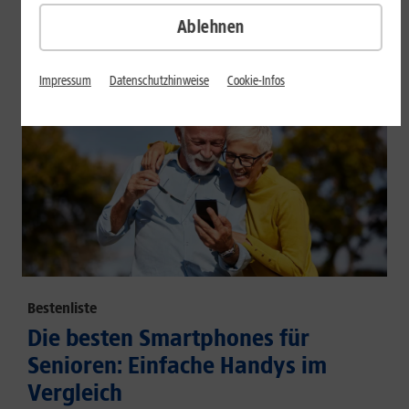
großem Akku und hoher Energieeffizienz.
Ablehnen
Mehr erfahren
Impressum
Datenschutzhinweise
Cookie-Infos
Bestenliste
Die besten Smartphones für
Senioren: Einfache Handys im
Vergleich