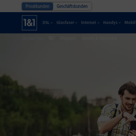
Privatkunden
Geschäftskunden
DSL
Glasfaser
Internet
Handys
Mobil
1&1
Magazin
Geräte & Hardware
Sie sind hier