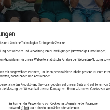
lungen
es und ähnliche Technologien für folgende Zwecke:
o unterstützt
lung der Webseite und Verwaltung Ihrer Einwilligungen (Notwendige Einstellungen)
unktionalitäten für unsere Webseite, statistische Analyse der Webseiten-Nutzung sowie
o und
en mit ausgewählten Partnern, um Ihnen personalisierte Inhalte passend zu Ihren Int
erten, nachzuhalten und abzurechnen.
u Pulsmessung,
ersonalisierten Produkt- und Serviceangeboten auf unserer Seite und auf Seiten von Dr
le sinnvoll nutzt
r die Messung der Wirksamkeit unserer Kampagnen. Hierzu setzten wir Cookies von Werb
ische Beurteilung
Sie können die Verwendung von Cookies (mit Ausnahme der Kategorie
hier
notwendig)
auch einzeln auswählen oder ablehnen.