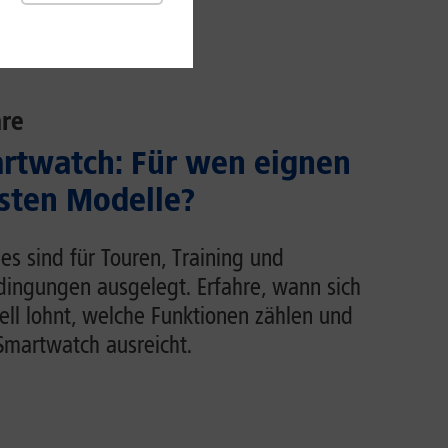
re
rtwatch: Für wen eignen
usten Modelle?
s sind für Touren, Training und
dingungen ausgelegt. Erfahre, wann sich
ell lohnt, welche Funktionen zählen und
martwatch ausreicht.