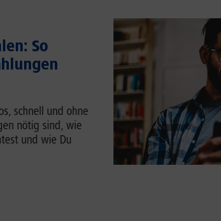
len: So
ahlungen
os, schnell und ohne
en nötig sind, wie
htest und wie Du