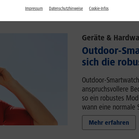
Impressum
Datenschutzhinweise
Cookie-Infos
Geräte & Hardwa
Outdoor-Sma
sich die rob
Outdoor-Smartwatche
anspruchsvollere Be
so ein robustes Mod
wann eine normale S
Mehr erfahren