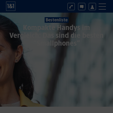
Bestenliste
Kompakte Handys im
Vergleich: Das sind die besten
“Smallphones”