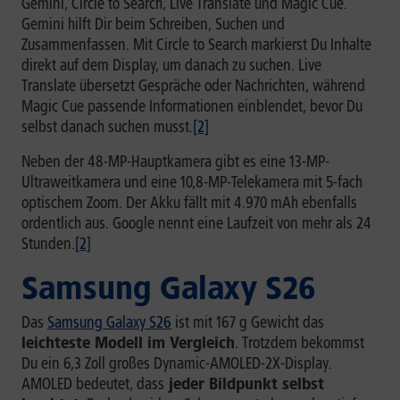
Gemini, Circle to Search, Live Translate und Magic Cue.
Gemini hilft Dir beim Schreiben, Suchen und
Zusammenfassen. Mit Circle to Search markierst Du Inhalte
direkt auf dem Display, um danach zu suchen. Live
Translate übersetzt Gespräche oder Nachrichten, während
Magic Cue passende Informationen einblendet, bevor Du
selbst danach suchen musst.
[2]
Neben der 48-MP-Hauptkamera gibt es eine 13-MP-
Ultraweitkamera und eine 10,8-MP-Telekamera mit 5-fach
optischem Zoom. Der Akku fällt mit 4.970 mAh ebenfalls
ordentlich aus. Google nennt eine Laufzeit von mehr als 24
Stunden.
[2]
Samsung Galaxy S26
Das
Samsung Galaxy S26
ist mit 167 g Gewicht das
leichteste Modell im Vergleich
. Trotzdem bekommst
Du ein 6,3 Zoll großes Dynamic-AMOLED-2X-Display.
AMOLED bedeutet, dass
jeder Bildpunkt selbst