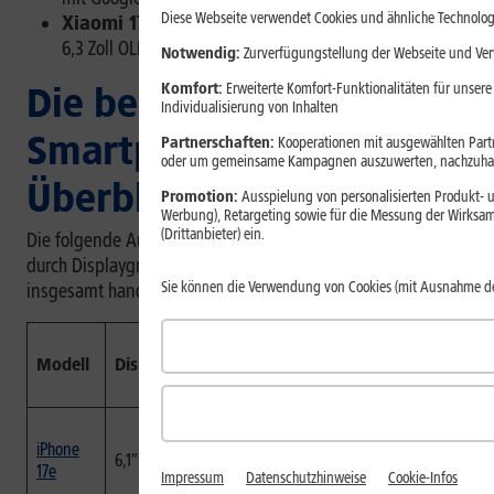
Diese Webseite verwendet Cookies und ähnliche Technolog
Xiaomi 17:
leistungsstarkes Android-Smartphone mit
6,3 Zoll OLED-Display und schmaler Bauform
Notwendig:
Zurverfügungstellung der Webseite und Verw
Komfort:
Erweiterte Komfort-Funktionalitäten für unsere
Die besten kleinen
Individualisierung von Inhalten
Smartphones 2026 im
Partnerschaften:
Kooperationen mit ausgewählten Partne
oder um gemeinsame Kampagnen auszuwerten, nachzuhal
Überblick
Promotion:
Ausspielung von personalisierten Produkt- u
Werbung), Retargeting sowie für die Messung der Wirksam
(Drittanbieter) ein.
Die folgende Auswahl zeigt kompakte Smartphones, die
durch Displaygröße, Gehäusebreite, Gewicht oder ein
Sie können die Verwendung von Cookies (mit Ausnahme d
insgesamt handliches Format auffallen.
[1]
,
[2]
,
[3]
,
[4]
Prozessor
Modell
Display
&
Maße
Gewicht
Kame
Speicher
A19 Chip;
146,7
iPhone
256 GB /
× 71,5
48-MP-
6,1″ OLED
170 g
17e
512 GB
× 7,8
Hauptk
Impressum
Datenschutzhinweise
Cookie-Infos
Speicher
mm