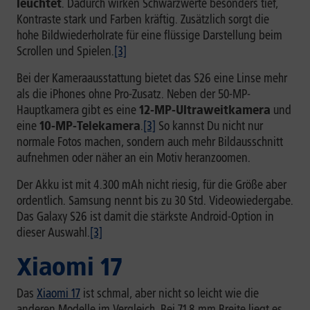
leuchtet
. Dadurch wirken Schwarzwerte besonders tief,
Kontraste stark und Farben kräftig. Zusätzlich sorgt die
hohe Bildwiederholrate für eine flüssige Darstellung beim
Scrollen und Spielen.
[3]
Bei der Kameraausstattung bietet das S26 eine Linse mehr
als die iPhones ohne Pro-Zusatz. Neben der 50-MP-
Hauptkamera gibt es eine
12-MP-Ultraweitkamera
und
eine
10-MP-Telekamera
.
[3]
So kannst Du nicht nur
normale Fotos machen, sondern auch mehr Bildausschnitt
aufnehmen oder näher an ein Motiv heranzoomen.
Der Akku ist mit 4.300 mAh nicht riesig, für die Größe aber
ordentlich. Samsung nennt bis zu 30 Std. Videowiedergabe.
Das Galaxy S26 ist damit die stärkste Android-Option in
dieser Auswahl.
[3]
Xiaomi 17
Das
Xiaomi 17
ist schmal, aber nicht so leicht wie die
anderen Modelle im Vergleich. Bei 71,8 mm Breite liegt es