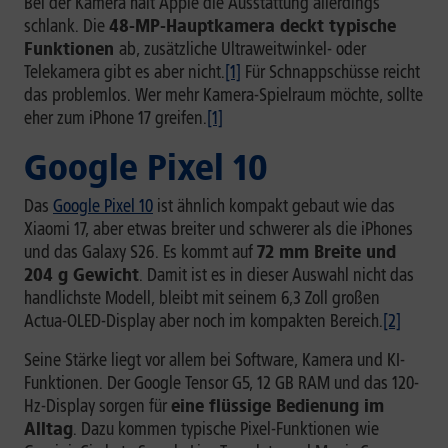
Bei der Kamera hält Apple die Ausstattung allerdings
schlank. Die
48-MP-Hauptkamera deckt typische
Funktionen
ab, zusätzliche Ultraweitwinkel- oder
Telekamera gibt es aber nicht.
[1]
Für Schnappschüsse reicht
das problemlos. Wer mehr Kamera-Spielraum möchte, sollte
eher zum iPhone 17 greifen.
[1]
Google Pixel 10
Das
Google Pixel 10
ist ähnlich kompakt gebaut wie das
Xiaomi 17, aber etwas breiter und schwerer als die iPhones
und das Galaxy S26. Es kommt auf
72 mm Breite und
204 g Gewicht
. Damit ist es in dieser Auswahl nicht das
handlichste Modell, bleibt mit seinem 6,3 Zoll großen
Actua-OLED-Display aber noch im kompakten Bereich.
[2]
Seine Stärke liegt vor allem bei Software, Kamera und KI-
Funktionen. Der Google Tensor G5, 12 GB RAM und das 120-
Hz-Display sorgen für
eine flüssige Bedienung im
Alltag
. Dazu kommen typische Pixel-Funktionen wie