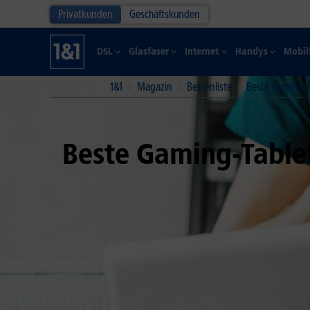
Privatkunden
Geschäftskunden
DSL
Glasfaser
Internet
Handys
Mobil
1&1
Magazin
Bestenliste
Beste Gaming-T
Sie sind hier
Beste Gaming-Tablet