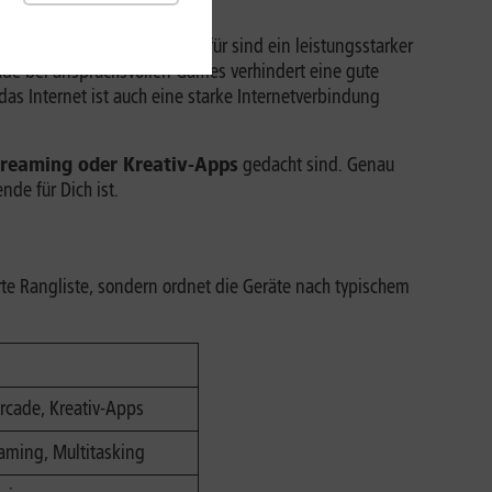
ssions stabil bleiben
. Dafür sind ein leistungsstarker
ade bei anspruchsvollen Games verhindert eine gute
das Internet ist auch eine starke Internetverbindung
Streaming oder Kreativ-Apps
gedacht sind. Genau
nde für Dich ist.
rte Rangliste, sondern ordnet die Geräte nach typischem
rcade, Kreativ-Apps
eaming, Multitasking