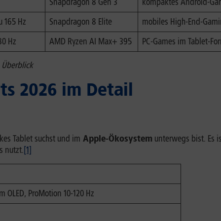
z
Snapdragon 8 Gen 3
kompaktes Android-G
zu 165 Hz
Snapdragon 8 Elite
mobiles High-End-Gami
180 Hz
AMD Ryzen AI Max+ 395
PC-Games im Tablet-Fo
 Überblick
ts 2026 im Detail
rkes Tablet suchst und im
Apple-Ökosystem
unterwegs bist. Es 
s nutzt.
[1]
dem OLED, ProMotion 10-120 Hz