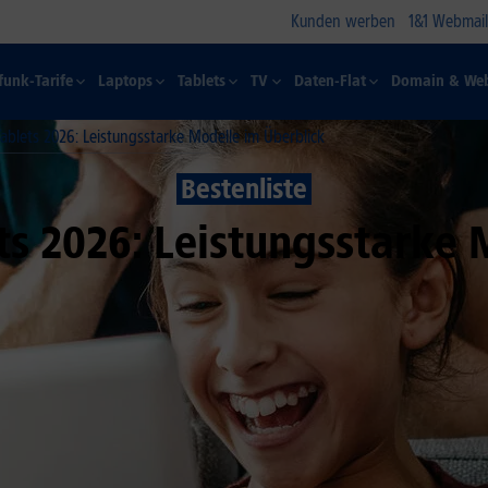
Kunden werben
1&1 Webmail
funk-Tarife
Laptops
Tablets
TV
Daten-Flat
Domain & Web
ablets 2026: Leistungsstarke Modelle im Überblick
Bestenliste
s 2026: Leistungsstarke 