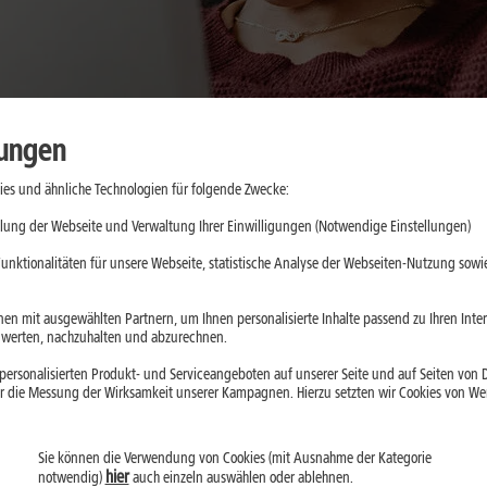
lungen
es und ähnliche Technologien für folgende Zwecke:
lung der Webseite und Verwaltung Ihrer Einwilligungen (Notwendige Einstellungen)
, ein schnelles Display und eine stabile Verbindung. Wichtig sind v
unktionalitäten für unsere Webseite, statistische Analyse der Webseiten-Nutzung sowie
ung. Hier erfährst Du, welche Modelle 2026 besonders interessant
ag erfährst:
en mit ausgewählten Partnern, um Ihnen personalisierte Inhalte passend zu Ihren Int
erten, nachzuhalten und abzurechnen.
istungsstärksten Tablets
für Gaming und Kreativ-Apps.
ersonalisierten Produkt- und Serviceangeboten auf unserer Seite und auf Seiten von Dr
s 14,6″ Dynamic AMOLED 2X Display
mit 120 Hz.
r die Messung der Wirksamkeit unserer Kampagnen. Hierzu setzten wir Cookies von Werb
tra
setzen auf starke Android-Chips.
 und eignet sich für PC-Spiele.
Sie können die Verwendung von Cookies (mit Ausnahme der Kategorie
hier
notwendig)
auch einzeln auswählen oder ablehnen.