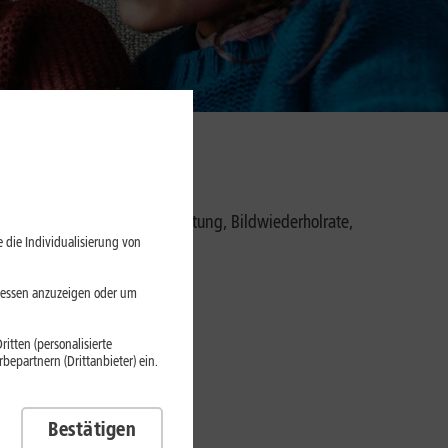
or allem Prozessor, Grafikleistung, Bildwiederholrate,
 die Individualisierung von
 sind.
eressen anzuzeigen oder um
itten (personalisierte
epartnern (Drittanbieter) ein.
Bestätigen