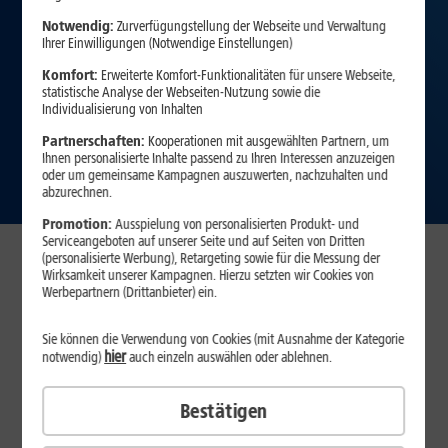
Notwendig:
Zurverfügungstellung der Webseite und Verwaltung
Ihrer Einwilligungen (Notwendige Einstellungen)
Komfort:
Erweiterte Komfort-Funktionalitäten für unsere Webseite,
statistische Analyse der Webseiten-Nutzung sowie die
Individualisierung von Inhalten
Partnerschaften:
Kooperationen mit ausgewählten Partnern, um
Ihnen personalisierte Inhalte passend zu Ihren Interessen anzuzeigen
oder um gemeinsame Kampagnen auszuwerten, nachzuhalten und
abzurechnen.
Promotion:
Ausspielung von personalisierten Produkt- und
Serviceangeboten auf unserer Seite und auf Seiten von Dritten
(personalisierte Werbung), Retargeting sowie für die Messung der
Verfügbarkeit prüfen
Wirksamkeit unserer Kampagnen. Hierzu setzten wir Cookies von
Werbepartnern (Drittanbieter) ein.
Sie können die Verwendung von Cookies (mit Ausnahme der Kategorie
hier
notwendig)
auch einzeln auswählen oder ablehnen.
Bestätigen
Ich nutze hier bereits einen Internet-Anschluss eines