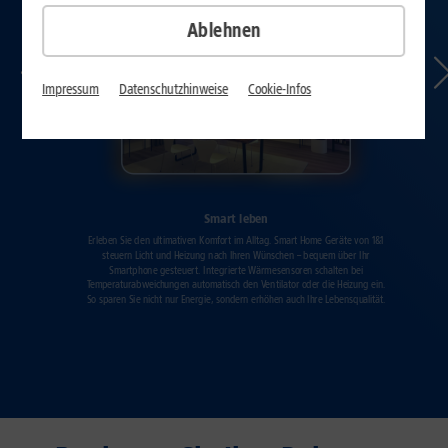
Ablehnen
Impressum
Datenschutzhinweise
Cookie-Infos
Smart leben
Erleben Sie den ultimativen Komfort im Alltag. Smart Home Geräte von 1&1
steuern Licht und Heizung nach Ihren Wünschen – bequem über Ihr
Smartphone gesteuert. Integrierte Wärmesensoren schalten bei
Temperaturabweichungen automatisch den Ventilator oder die Heizung ein.
So sparen Sie nicht nur Energie, sondern erhöhen auch Ihre Lebensqualität.