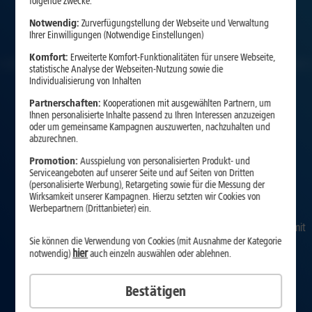
folgende Zwecke:
Notwendig:
Zurverfügungstellung der Webseite und Verwaltung
Ihrer Einwilligungen (Notwendige Einstellungen)
Komfort:
Erweiterte Komfort-Funktionalitäten für unsere Webseite,
statistische Analyse der Webseiten-Nutzung sowie die
Individualisierung von Inhalten
Partnerschaften:
Kooperationen mit ausgewählten Partnern, um
Ihnen personalisierte Inhalte passend zu Ihren Interessen anzuzeigen
oder um gemeinsame Kampagnen auszuwerten, nachzuhalten und
abzurechnen.
Promotion:
Ausspielung von personalisierten Produkt- und
Serviceangeboten auf unserer Seite und auf Seiten von Dritten
Intelligente Vernetzung Ihrer
(personalisierte Werbung), Retargeting sowie für die Messung der
Wirksamkeit unserer Kampagnen. Hierzu setzten wir Cookies von
digitalen Geräte
Werbepartnern (Drittanbieter) ein.
Entdecken Sie leistungsstarke Smart Home Geräte und legen Sie mit
Sie können die Verwendung von Cookies (mit Ausnahme der Kategorie
1&1 DSL oder 1&1 Glasfaser den Grundstein für ein intelligent
hier
notwendig)
auch einzeln auswählen oder ablehnen.
vernetztes Zuhause.
Bestätigen