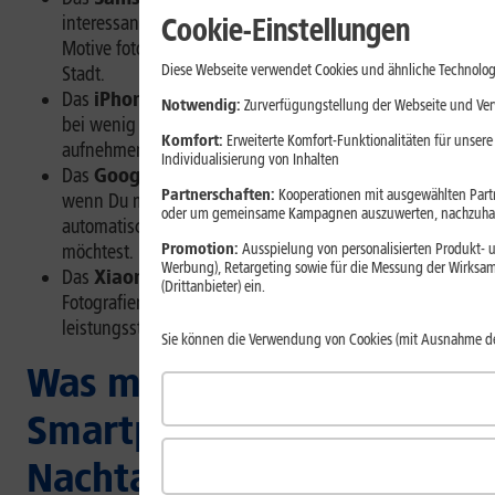
Cookie-Einstellungen
interessant, wenn Du nachts auch weiter entfernte
Motive fotografierst, etwa bei Konzerten oder in der
Diese Webseite verwendet Cookies und ähnliche Technolog
Stadt.
Das
iPhone 17 Pro Max
eignet sich gut, wenn Du
Notwendig:
Zurverfügungstellung der Webseite und Verw
bei wenig Licht nicht nur Fotos, sondern auch Videos
Komfort:
Erweiterte Komfort-Funktionalitäten für unsere
aufnehmen möchtest.
Individualisierung von Inhalten
Das
Google Pixel 10 Pro XL
ist eine gute Wahl,
Partnerschaften:
Kooperationen mit ausgewählten Partne
wenn Du möglichst unkompliziert Nachtfotos mit
oder um gemeinsame Kampagnen auszuwerten, nachzuhal
automatischer Softwareunterstützung machen
Promotion:
Ausspielung von personalisierten Produkt- u
möchtest.
Werbung), Retargeting sowie für die Messung der Wirksam
Das
Xiaomi 17 Ultra
eignet sich für alle, die beim
(Drittanbieter) ein.
Fotografieren viele Einstellmöglichkeiten und eine
leistungsstarke Kamera nutzen möchten.
Sie können die Verwendung von Cookies (mit Ausnahme d
Was macht eine gute
Smartphone-Kamera für
Nachtaufnahmen aus?