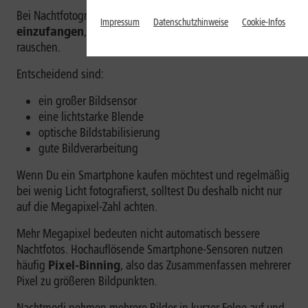
Bei Nachtfotografie geht es darum,
möglichst viel Licht
Impressum
Datenschutzhinweise
Cookie-Infos
einzufangen
, ohne dass Fotos verwackeln oder stark
rauschen.
Entscheidend sind:
ein großer Bildsensor
eine lichtstarke Blende
optische Bildstabilisierung
gute Bildverarbeitung
Wenn Du ein Smartphone kaufen möchtest und regelmäßig
bei wenig Licht fotografierst, solltest Du deshalb nicht nur
auf die Megapixel-Zahl achten.
Mehr Megapixel bedeuten nicht automatisch bessere
Nachtfotos. Hochauflösende Smartphone-Sensoren nutzen
häufig
Pixel-Binning
, also das Zusammenfassen mehrerer
Pixel zu größeren Bildpunkten.