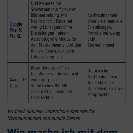
Drei Kameras mit
Schwerpunkt auf cleverer
Bildbearbeitung. Mit
Nachtaufnahmen
Nachtsicht für Fotos bei
ohne viele manuelle
Google
wenig Licht (ganz ohne
Einstellungen,
Pixel 10
Einstellungen), einem
Porträts bei wenig
Pro XL
Astrofotografie-Modus für
Licht,
den Sternenhimmel und dem
Sternenhimmel
Kamera-Coach, der beim
Fotografieren hilft
Besonders große 1-Zoll-
Detailreiche
Hauptkamera, die viel Licht
Nachtaufnahmen,
Xiaomi 17
einfängt, plus ein
Architektur bei
Ultra
detailreiches 200-MP-
Dunkelheit, kreative
Teleobjektiv – beide mit
Fotoprojekte
Leica-Technik
Vergleich aktueller Smartphone-Kameras für
Nachtaufnahmen und dunkle Szenen
Wie mache ich mit dem