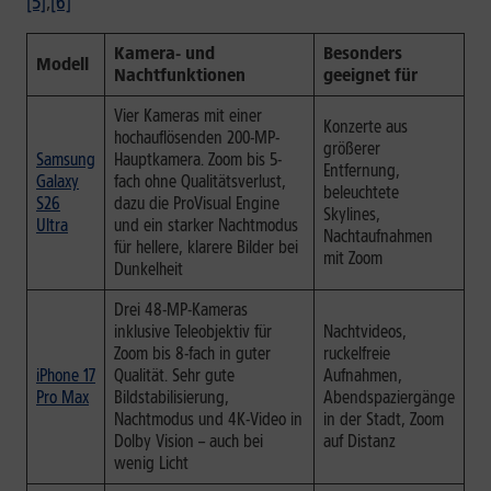
[5]
,
[6]
Kamera- und
Besonders
Modell
Nachtfunktionen
geeignet für
Vier Kameras mit einer
Konzerte aus
hochauflösenden 200-MP-
größerer
Samsung
Hauptkamera. Zoom bis 5-
Entfernung,
Galaxy
fach ohne Qualitätsverlust,
beleuchtete
S26
dazu die ProVisual Engine
Skylines,
Ultra
und ein starker Nachtmodus
Nachtaufnahmen
für hellere, klarere Bilder bei
mit Zoom
Dunkelheit
Drei 48-MP-Kameras
inklusive Teleobjektiv für
Nachtvideos,
Zoom bis 8-fach in guter
ruckelfreie
iPhone 17
Qualität. Sehr gute
Aufnahmen,
Pro Max
Bildstabilisierung,
Abendspaziergänge
Nachtmodus und 4K-Video in
in der Stadt, Zoom
Dolby Vision – auch bei
auf Distanz
wenig Licht