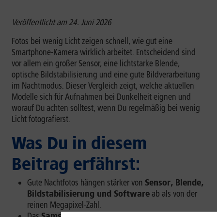
Veröffentlicht am 24. Juni 2026
Fotos bei wenig Licht zeigen schnell, wie gut eine
Smartphone-Kamera wirklich arbeitet. Entscheidend sind
vor allem ein großer Sensor, eine lichtstarke Blende,
optische Bildstabilisierung und eine gute Bildverarbeitung
im Nachtmodus. Dieser Vergleich zeigt, welche aktuellen
Modelle sich für Aufnahmen bei Dunkelheit eignen und
worauf Du achten solltest, wenn Du regelmäßig bei wenig
Licht fotografierst.
Was Du in diesem
Beitrag erfährst:
Gute Nachtfotos hängen stärker von
Sensor, Blende,
Bildstabilisierung und Software
ab als von der
reinen Megapixel-Zahl.
Das
Samsung Galaxy S26 Ultra
ist besonders