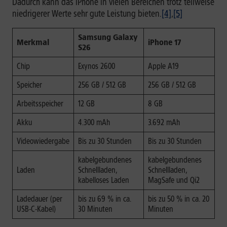
Dadurch kann das iPhone in vielen Bereichen trotz teilweise
niedrigerer Werte sehr gute Leistung bieten.
[4]
,
[5]
Samsung Galaxy
Merkmal
iPhone 17
S26
Chip
Exynos 2600
Apple A19
Speicher
256 GB / 512 GB
256 GB / 512 GB
Arbeitsspeicher
12 GB
8 GB
Akku
4.300 mAh
3.692 mAh
Videowiedergabe
Bis zu 30 Stunden
Bis zu 30 Stunden
kabelgebundenes
kabelgebundenes
Laden
Schnellladen,
Schnellladen,
kabelloses Laden
MagSafe und Qi2
Ladedauer (per
bis zu 69 % in ca.
bis zu 50 % in ca. 20
USB-C-Kabel)
30 Minuten
Minuten