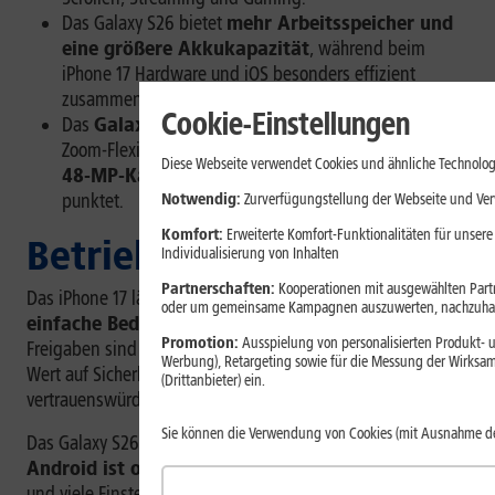
Das Galaxy S26 bietet
mehr Arbeitsspeicher und
eine größere Akkukapazität
, während beim
iPhone 17 Hardware und iOS besonders effizient
zusammenarbeiten.
Cookie-Einstellungen
Das
Galaxy S26
bietet mit seiner
Telekamera
mehr
Zoom-Flexibilität, während das
iPhone 17
mit
zwei
Diese Webseite verwendet Cookies und ähnliche Technolog
48-MP-Kameras
und starker Videoverarbeitung
punktet.
Notwendig:
Zurverfügungstellung der Webseite und Verw
Komfort:
Erweiterte Komfort-Funktionalitäten für unsere
Betriebssysteme
Individualisierung von Inhalten
Partnerschaften:
Kooperationen mit ausgewählten Partne
Das iPhone 17 läuft mit iOS. Der größte Vorteil ist die
oder um gemeinsame Kampagnen auszuwerten, nachzuhal
einfache Bedienung
. Menüs, Updates und App-
Promotion:
Ausspielung von personalisierten Produkt- u
Freigaben sind klar geregelt. Apple legt außerdem großen
Werbung), Retargeting sowie für die Messung der Wirksam
Wert auf Sicherheit. Für viele User ist iOS deshalb besonders
(Drittanbieter) ein.
vertrauenswürdig und leicht zu nutzen.
Sie können die Verwendung von Cookies (mit Ausnahme d
Das Galaxy S26 nutzt Android mit Samsungs One UI.
Android ist offener
. Du kannst Startbildschirm, Apps
und viele Einstellungen stärker individualisieren. Die Apps