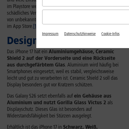
im Playstore werden von Google Play Protect auf
schädliches Verhalten geprüft. Dennoch gilt beim Download
von unbekannten Anbietern hier etwas mehr Vorsicht als
im App Store.
[1]
Impressum
Datenschutzhinweise
Cookie-Infos
Design
Das iPhone 17 hat ein
Aluminiumgehäuse, Ceramic
Shield 2 auf der Vorderseite und eine Rückseite
aus durchgefärbtem Glas
. Aluminium wird häufig bei
Smartphones eingesetzt, weil es stabil, vergleichsweise
leicht und gut zu verarbeiten ist. Ceramic Shield 2 soll das
Display besonders gut vor Kratzern schützen.
Das Galaxy S26 setzt ebenfalls auf
ein Gehäuse aus
Aluminium und nutzt Gorilla Glass Victus 2
als
Displayschutz. Dieses Glas ist besonders auf
Widerstandsfähigkeit bei Stürzen ausgelegt.
Erhältlich ist das iPhone 17 in
Schwarz, Weiß,