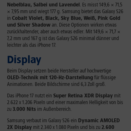
Nebelblau, Salbei und Lavendel
. Es misst 149,6 × 71,5
× 7,95 mm und wiegt 177 g. Samsung bietet das Galaxy S26
in
Cobalt Violet, Black, Sky Blue, Weiß, Pink Gold
und Silver Shadow
an. Diese Optionen wirken etwas
zurückhaltender, aber auch etwas edler. Mit 149,6 × 71,7 ×
7,2 mm und 167 g ist das Galaxy S26 minimal dünner und
leichter als das iPhone 17.
Display
Beim Display setzen beide Hersteller auf hochwertige
OLED-Technik mit 120-Hz-Darstellung
für flüssige
Animationen. Beide Bildschirme sind 6,3 Zoll groß.
Das iPhone 17 nutzt ein
Super Retina XDR Display
mit
2.622 x 1.206 Pixeln und einer maximalen Helligkeit von bis
zu
3.000 Nits
im Außenbereich.
Samsung verbaut im Galaxy S26 ein
Dynamic AMOLED
2X Display
mit 2.340 x 1.080 Pixeln und bis zu
2.600