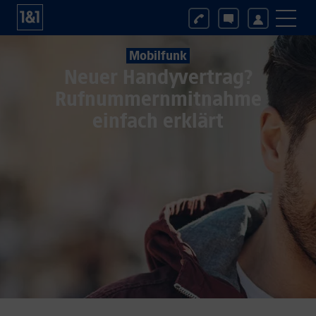
Mobilfunk
Neuer Handyvertrag?
Rufnummernmitnahme
einfach erklärt