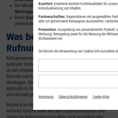
Komfort:
Erweiterte Komfort-Funktionalitäten für unsere
Die Mitnahme ist
zum Vertragsende, nach
Individualisierung von Inhalten
Vertragsende oder vorzeitig
möglich.
Partnerschaften:
Kooperationen mit ausgewählten Partne
Deine
Daten
müssen beim alten und neuen Anbieter
oder um gemeinsame Kampagnen auszuwerten, nachzuhal
übereinstimmen.
Promotion:
Ausspielung von personalisierten Produkt- u
Was bedeutet
Werbung), Retargeting sowie für die Messung der Wirksam
(Drittanbieter) ein.
Rufnummernmitnahme?
Sie können die Verwendung von Cookies (mit Ausnahme d
Rufnummernmitnahme, auch
Portierung
genannt,
bedeutet: Deine Mobilfunknummer bleibt gleich, obwohl
Du den Anbieter oder Vertrag wechselst. Technisch wird die
Nummer vom bisherigen Anbieter zum neuen Anbieter
übertragen. Dein alter Vertrag endet dadurch nicht
automatisch. Kündigung, Vertragslaufzeit und Portierung
sind deshalb getrennte Schritte.
Impressum
Datenschutzhinweise
Cookie-Infos
Rechtlich ist die Mitnahme Deiner Rufnummer klar geregelt.
Anbieter müssen beim Wechsel zusammenarbeiten und
dürfen die Rufnummernmitnahme nicht verzögern oder