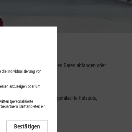
icht immer sicher. Hacker können Daten abfangen oder
 die Individualisierung von
nd sicher surfst.
eressen anzuzeigen oder um
 dennoch bleiben Risiken wie gefälschte Hotspots,
itten (personalisierte
epartnern (Drittanbieter) ein.
Webseiten.
Bestätigen