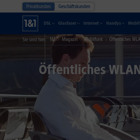
Privatkunden
Geschäftskunden
DSL
Glasfaser
Internet
Handys
Mobil
1&1
Magazin
Mobilfunk
Öffentliches WL
Sie sind hier
Öffentliches WLAN