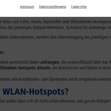
llungen
verhindern ungewollte Zugriffe
.
Impressum
Datenschutzhinweise
Cookie-Infos
LAN und welche Risiken best
n Orten wie Cafés, Hotels, Bahnhöfen oder Bibliotheken bereitgestel
ss des jeweiligen Hotspot-Betreibers. So kannst Du unterwegs im 
obiles Datenvolumen, sondern den Internetzugang des jeweiligen Ho
ts:
ndere persönliche Daten
abfangen
, die unverschlüsselt über da
ffiziellen Hotspots ähneln
, um Nutzerinnen und Nutzer in eine 
ionen wie Kreditkarten- oder Bankdaten leicht mitgelesen werden
re WLAN-Hotspots?
Von außen lässt sich oft nicht sicher erkennen, wie gut ein Hotspot 