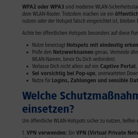
WPA2 oder WPA3
sind moderne WLAN-Sicherheitsstand
dem WLAN-Router. Trotzdem machen sie ein
öffentlic
nutzen oder der Hotspot falsch eingerichtet ist, bleiben
Achte bei öffentlichen Hotspots besonders auf diese Pun
Nutze bevorzugt
Hotspots mit eindeutig erke
Prüfe den
Netzwerknamen
genau. Vermeide ähnl
WLAN-Namen, bevor Du Dich verbindest.
Verlasse Dich nicht allein auf ein
Captive Portal
,
Sei vorsichtig bei Pop-ups
, unerwarteten Downl
Nutze für
Logins, Zahlungen und sensible Da
Welche Schutzmaßnahme
einsetzen?
Um öffentliche WLAN-Hotspots sicher zu nutzen, helfen
VPN verwenden:
Ein
VPN (Virtual Private Ne