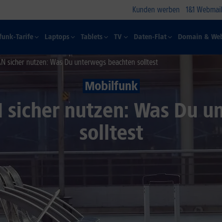
Kunden werben
1&1 Webmail
funk-Tarife
Laptops
Tablets
TV
Daten-Flat
Domain & Web
AN sicher nutzen: Was Du unterwegs beachten solltest
Mobilfunk
 sicher nutzen: Was Du 
solltest