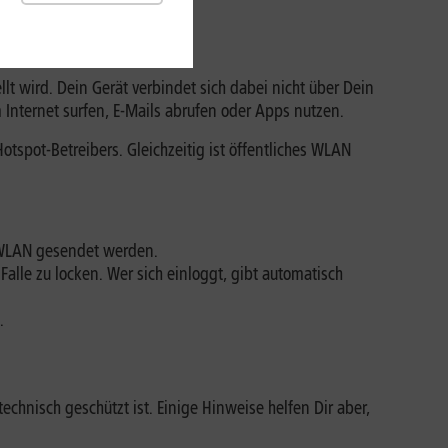
ehen?
lt wird. Dein Gerät verbindet sich dabei nicht über Dein
Internet surfen, E-Mails abrufen oder Apps nutzen.
tspot-Betreibers. Gleichzeitig ist öffentliches WLAN
s WLAN gesendet werden.
Falle zu locken. Wer sich einloggt, gibt automatisch
.
technisch geschützt ist. Einige Hinweise helfen Dir aber,