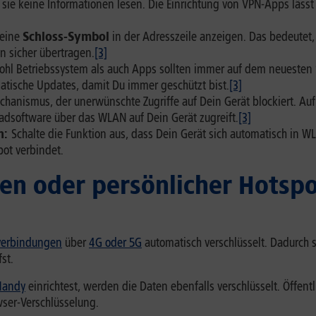
ie keine Informationen lesen. Die Einrichtung von VPN-Apps lässt 
leine
Schloss-Symbol
in der Adresszeile anzeigen. Das bedeutet, 
 sicher übertragen.
[3]
hl Betriebssystem als auch Apps sollten immer auf dem neuesten S
atische Updates, damit Du immer geschützt bist.
[3]
echanismus, der unerwünschte Zugriffe auf Dein Gerät blockiert. Au
chadsoftware über das WLAN auf Dein Gerät zugreift.
[3]
n:
Schalte die Funktion aus, dass Dein Gerät sich automatisch in WL
ot verbindet.
en oder persönlicher Hotspo
verbindungen
über
4G oder 5G
automatisch verschlüsselt. Dadurch 
st.
Handy
einrichtest, werden die Daten ebenfalls verschlüsselt. Öffe
ser-Verschlüsselung.