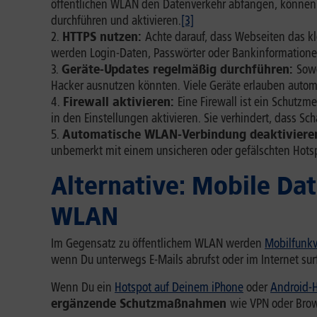
öffentlichen WLAN den Datenverkehr abfangen, können s
durchführen und aktivieren.
[3]
HTTPS nutzen:
Achte darauf, dass Webseiten das k
werden Login-Daten, Passwörter oder Bankinformationen
Geräte-Updates regelmäßig durchführen:
Sowo
Hacker ausnutzen könnten. Viele Geräte erlauben autom
Firewall aktivieren:
Eine Firewall ist ein Schutzm
in den Einstellungen aktivieren. Sie verhindert, dass S
Automatische WLAN-Verbindung deaktiviere
unbemerkt mit einem unsicheren oder gefälschten Hotsp
Alternative: Mobile Dat
WLAN
Im Gegensatz zu öffentlichem WLAN werden
Mobilfunk
wenn Du unterwegs E-Mails abrufst oder im Internet surf
Wenn Du ein
Hotspot auf Deinem iPhone
oder
Android-
ergänzende Schutzmaßnahmen
wie VPN oder Brow