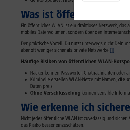
Geräte-Updates, Firewall und Auto-Connect-Einste
Was ist öffentliches W
Ein öffentliches WLAN ist ein drahtloses Netzwerk, das a
mobiles Datenvolumen, sondern über den Internetanschlu
Der praktische Vorteil: Du nutzt unterwegs nicht Dein m
aber oft weniger sicher als private Netzwerke.
[1]
Häufige Risiken von öffentlichen WLAN-Hotspo
Hacker können Passwörter, Chatnachrichten oder a
Kriminelle erstellen WLAN-Netze mit Namen,
die o
Daten preis.
Ohne Verschlüsselung
können sensible Informat
Wie erkenne ich siche
Nicht jedes öffentliche WLAN ist zuverlässig und sicher. 
das Risiko besser einzuschätzen.