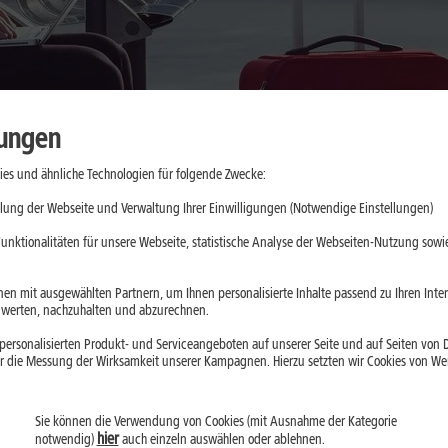
lungen
es und ähnliche Technologien für folgende Zwecke:
lung der Webseite und Verwaltung Ihrer Einwilligungen (Notwendige Einstellungen)
ernet? Öffentliche WLAN-Hotspots machen das möglich, sind aber n
unktionalitäten für unsere Webseite, statistische Analyse der Webseiten-Nutzung sowie
st Du, wie Du unterwegs WLAN sinnvoll nutzt, Deine Geräte schützt u
g erfährst:
en mit ausgewählten Partnern, um Ihnen personalisierte Inhalte passend zu Ihren Int
erten, nachzuhalten und abzurechnen.
verbindung nicht immer.
HTTPS schützt viele Webseiteninhalte,
ersonalisierten Produkt- und Serviceangeboten auf unserer Seite und auf Seiten von Dr
sichere Apps.
r die Messung der Wirksamkeit unserer Kampagnen. Hierzu setzten wir Cookies von Werb
ordert ein Passwort oder Captive Portal.
 schützt aber nicht vor Phishing, Schadsoftware oder unseriösen 
Sie können die Verwendung von Cookies (mit Ausnahme der Kategorie
- und Zahlungsdaten vor Mitlesen.
hier
notwendig)
auch einzeln auswählen oder ablehnen.