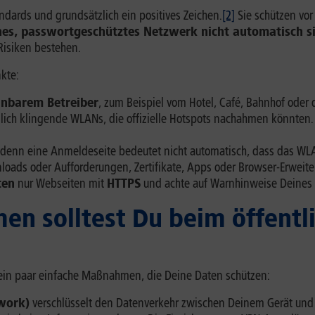
ards und grundsätzlich ein positives Zeichen.
[2]
Sie schützen vo
hes, passwortgeschütztes Netzwerk nicht automatisch s
 Risiken bestehen.
kte:
nnbarem Betreiber
, zum Beispiel vom Hotel, Café, Bahnhof oder d
ich klingende WLANs, die offizielle Hotspots nachahmen könnten. 
 denn eine Anmeldeseite bedeutet nicht automatisch, dass das WLAN
oads oder Aufforderungen, Zertifikate, Apps oder Browser-Erweiter
ten
nur Webseiten mit
HTTPS
und achte auf Warnhinweise Deines 
n solltest Du beim öffentl
 ein paar einfache Maßnahmen, die Deine Daten schützen:
twork)
verschlüsselt den Datenverkehr zwischen Deinem Gerät und