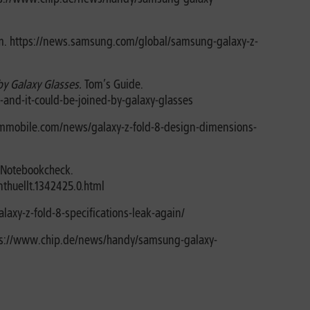
. https://news.samsung.com/global/samsung-galaxy-z-
by Galaxy Glasses.
Tom’s Guide.
and-it-could-be-joined-by-galaxy-glasses
mobile.com/news/galaxy-z-fold-8-design-dimensions-
Notebookcheck.
thuellt.1342425.0.html
xy-z-fold-8-specifications-leak-again/
ps://www.chip.de/news/handy/samsung-galaxy-