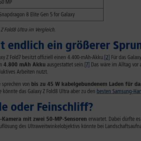
50 MP
Snapdragon 8 Elite Gen 5 for Galaxy
Z Fold8 Ultra im Vergleich.
 endlich ein größerer Spru
y Z Fold7 besitzt offiziell einen 4.400-mAh-Akku.
[2]
Für das Galaxy
em
4.800 mAh Akku
ausgestattet sein.
[7]
Das wäre im Alltag vor 
uktives Arbeiten nutzt.
e sprechen von
bis zu 45 W kabelgebundenem Laden für da
de könnte das Galaxy Z Fold8 Ultra aber zu den
besten Samsung-Ha
 oder Feinschliff?
-Kamera mit zwei 50-MP-Sensoren
erwartet. Dabei dürfte e
Auflösung des Ultraweitwinkelobjektivs könnte bei Landschaftsauf