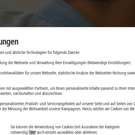
lungen
es und ähnliche Technologien für folgende Zwecke:
y Z Fold8 wurde offiziell vorgestellt. Alle bestätigten Details find
lung der Webseite und Verwaltung Ihrer Einwilligungen (Notwendige Einstellungen)
unktionalitäten für unsere Webseite, statistische Analyse der Webseiten-Nutzung sowie
old8 bekannt. Trotzdem gibt es bereits mehrere Hinweise auf Design
nd was im Vergleich zum Galaxy Z Fold7 realistisch wirkt.
en mit ausgewählten Partnern, um Ihnen personalisierte Inhalte passend zu Ihren Int
g erfährst:
erten, nachzuhalten und abzurechnen.
ersonalisierten Produkt- und Serviceangeboten auf unserer Seite und auf Seiten von Dr
mer 2026 erwartet
.
r die Messung der Wirksamkeit unserer Kampagnen. Hierzu setzten wir Cookies von Werb
nliches Design wie beim Galaxy Z Fold7
hin.
 zu 5.000 mAh
diskutiert.
Sie können die Verwendung von Cookies (mit Ausnahme der Kategorie
 es bisher nicht.
hier
notwendig)
auch einzeln auswählen oder ablehnen.