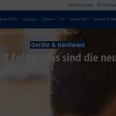
Kunden werben
1&1 Webmail
funk-Tarife
Laptops
Tablets
TV
Daten-Flat
Domain & Web
g Galaxy Z Fold8: Was sind die neuesten Gerüchte?
Geräte & Hardware
Z Fold8: Was sind die ne