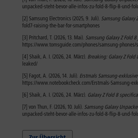
unpacked-steht-bevor-alle-infos-zu-fold-8-flip-8-und-
[2] Samsung Electronics (2025, 9. Juli).
Samsung Galaxy Z 
fold7-raising-the-bar-for-smartphones
[3] Pritchard, T. (2026, 13. Mai).
Samsung Galaxy Z Fold 8 j
https://www.tomsguide.com/phones/samsung-phones/sams
[4] Shaik, A. I. (2026, 24. März).
Breaking: Galaxy Z Fold
leaked/
[5] Fagot, A. (2026, 14. Juli).
Erstmals Samsung-exklusive 
https://www.notebookcheck.com/Erstmals-Samsung-exklu
[6] Shaik, A. I. (2026, 24. März).
Galaxy Z Fold 8 specific
[7] von Thun, F. (2026, 10. Juli).
Samsung Galaxy Unpacked st
unpacked-steht-bevor-alle-infos-zu-fold-8-flip-8-und-
Zur Übersicht