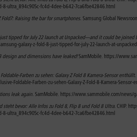
fold-8-ultra_894c905c-fc4d-4dee-b642-7ca6fbe42846.html
Fold7: Raising the bar for smartphones.
Samsung Global Newsroom
ust tipped for July 22 launch at Unpacked—and it could be joined 
ung-galaxy-z-fold-8-just-tipped-for-july-22-launch-at-unpacked-
 8 design and dimensions have leaked!
SamMobile. https://www.sam
Foldable-Farben zu sehen: Galaxy Z Fold 8 Kamera-Sensor enthüllt.
sive-Foldable-Farben-zu-sehen-Galaxy-Z-Fold-8-Kamera-Sensor-en
ations leak again.
SamMobile. https://www.sammobile.com/news/gala
eht bevor: Alle Infos zu Fold 8, Flip 8 und Fold 8 Ultra.
CHIP. htt
fold-8-ultra_894c905c-fc4d-4dee-b642-7ca6fbe42846.html