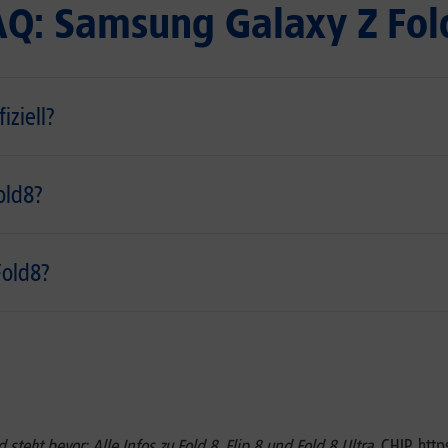
AQ: Samsung Galaxy Z Fol
iziell?
old8?
old8?
eht bevor: Alle Infos zu Fold 8, Flip 8 und Fold 8 Ultra.
CHIP. htt