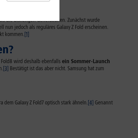
 als die bisherigen Generationen. Zunächst wurde
ll nun jedoch als reguläres Galaxy Z Fold erscheinen.
rkt kommen.
[1]
en?
 Fold8 wird deshalb ebenfalls
ein Sommer-Launch
n.
[3]
Bestätigt ist das aber nicht. Samsung hat zum
ra dem Galaxy Z Fold7 optisch stark ähneln.
[4]
Genannt