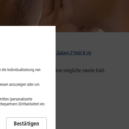
et Du im Beitrag
„Wie sich das Galaxy Z Fold 8 im
 die Individualisierung von
, Display, Akku, Kamera und eine mögliche zweite Fold-
eressen anzuzeigen oder um
itten (personalisierte
epartnern (Drittanbieter) ein.
Bestätigen