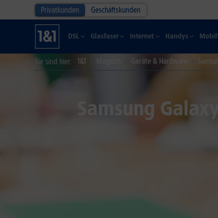
Privatkunden
Geschäftskunden
DSL
Glasfaser
Internet
Handys
Mobil
1&1
Magazin
Geräte & Hardware
Samsun
Sie sind hier
Samsung Galaxy 