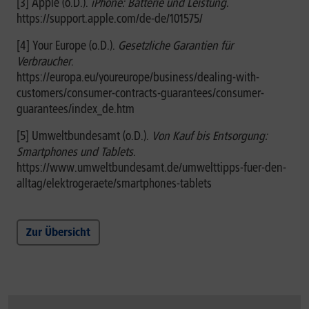
[3] Apple (o.D.).
iPhone: Batterie und Leistung.
https://support.apple.com/de-de/101575/
[4] Your Europe (o.D.).
Gesetzliche Garantien für
Verbraucher
.
https://europa.eu/youreurope/business/dealing-with-
customers/consumer-contracts-guarantees/consumer-
guarantees/index_de.htm
[5] Umweltbundesamt (o.D.).
Von Kauf bis Entsorgung:
Smartphones und Tablets
.
https://www.umweltbundesamt.de/umwelttipps-fuer-den-
alltag/elektrogeraete/smartphones-tablets
Zur Übersicht