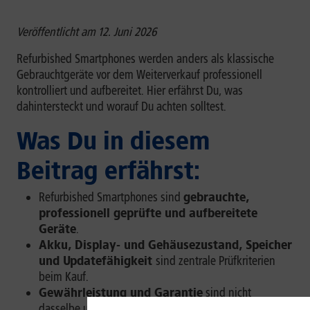
Veröffentlicht am 12. Juni 2026
Refurbished Smartphones werden anders als klassische
Gebrauchtgeräte vor dem Weiterverkauf professionell
kontrolliert und aufbereitet. Hier erfährst Du, was
dahintersteckt und worauf Du achten solltest.
Was Du in diesem
Beitrag erfährst:
Refurbished Smartphones sind
gebrauchte,
professionell geprüfte und aufbereitete
Geräte
.
Akku, Display- und Gehäusezustand, Speicher
und Updatefähigkeit
sind zentrale Prüfkriterien
beim Kauf.
Gewährleistung und Garantie
sind nicht
dasselbe und sollten vor dem Kauf geprüft werden.