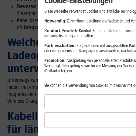
Cookie-Einstellungen
Reverse Wireless Charging
lässt Dich über Dein
Diese Webseite verwendet Cookies und ähnliche Technolog
Smartphone andere Smartphones aufladen.
Kabelloses Laden ist bequem, lädt aber in der Praxis
Notwendig:
Zurverfügungstellung der Webseite und Verw
oft
langsamer als ein Kabel
.
Komfort:
Erweiterte Komfort-Funktionalitäten für unsere
Individualisierung von Inhalten
Welche kabellosen
Partnerschaften:
Kooperationen mit ausgewählten Partne
oder um gemeinsame Kampagnen auszuwerten, nachzuhal
Ladeoptionen gibt es für
Promotion:
Ausspielung von personalisierten Produkt- u
unterwegs?
Werbung), Retargeting sowie für die Messung der Wirksam
(Drittanbieter) ein.
Unterwegs kannst Du Dein Handy auf drei Arten kabellos
Sie können die Verwendung von Cookies (mit Ausnahme d
laden: mit einer kabellosen Powerbank, mit einem
magnetischen MagSafe- oder Qi2-Akku oder über Reverse
Wireless Charging.
Kabellose Powerbank:
für längere Zeit ohne