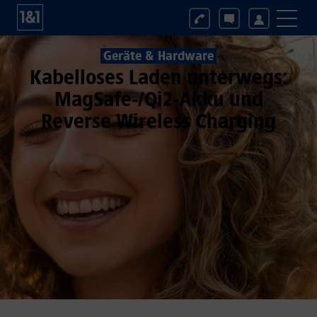
Geräte & Hardware
Kabelloses Laden unterwegs:
MagSafe-/Qi2-Akku und
Reverse Wireless Charging