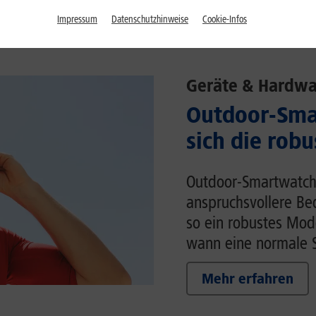
Impressum
Datenschutzhinweise
Cookie-Infos
Geräte & Hardwa
Outdoor-Sma
sich die rob
Outdoor-Smartwatche
anspruchsvollere Be
so ein robustes Mod
wann eine normale S
Mehr erfahren