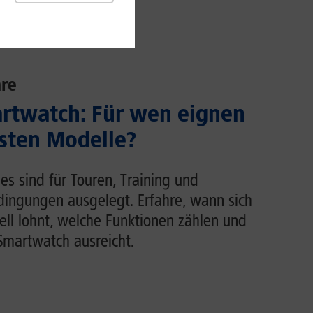
re
rtwatch: Für wen eignen
usten Modelle?
s sind für Touren, Training und
dingungen ausgelegt. Erfahre, wann sich
ell lohnt, welche Funktionen zählen und
martwatch ausreicht.