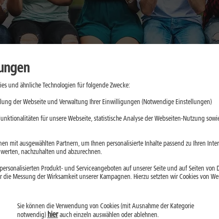
lungen
es und ähnliche Technologien für folgende Zwecke:
o unterstützt
lung der Webseite und Verwaltung Ihrer Einwilligungen (Notwendige Einstellungen)
unktionalitäten für unsere Webseite, statistische Analyse der Webseiten-Nutzung sowie
o und
en mit ausgewählten Partnern, um Ihnen personalisierte Inhalte passend zu Ihren Int
erten, nachzuhalten und abzurechnen.
u Pulsmessung,
ersonalisierten Produkt- und Serviceangeboten auf unserer Seite und auf Seiten von Dr
le sinnvoll nutzt
r die Messung der Wirksamkeit unserer Kampagnen. Hierzu setzten wir Cookies von Werb
ische Beurteilung
Sie können die Verwendung von Cookies (mit Ausnahme der Kategorie
hier
notwendig)
auch einzeln auswählen oder ablehnen.