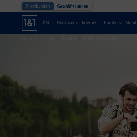
Privatkunden
Geschäftskunden
DSL
Glasfaser
Internet
Handys
Mobil
1&1
Magazin
Geräte & Hardware
Sie sind hier