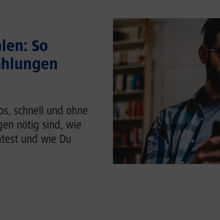
len: So
ahlungen
os, schnell und ohne
en nötig sind, wie
htest und wie Du