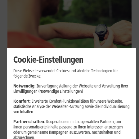
Cookie-Einstellungen
Geräte & Hardware
Diese Webseite verwendet Cookies und ähnliche Technologien für
folgende Zwecke:
Smartwatch beim Sport: So
Notwendig:
Zurverfügungstellung der Webseite und Verwaltung Ihrer
unterstützt sie Dein Training
Einwilligungen (Notwendige Einstellungen)
Komfort:
Erweiterte Komfort-Funktionalitäten für unsere Webseite,
Eine Smartwatch macht Belastung, Tempo und Trainingsablauf
statistische Analyse der Webseiten-Nutzung sowie die Individualisierung
sichtbar. Erfahre, wie Du Pulsmessung, Herzfrequenzzonen, GPS,
von Inhalten
Pace und Intervalle sinnvoll nutzt und warum einzelne Werte
Partnerschaften:
Kooperationen mit ausgewählten Partnern, um
keine medizinische Beurteilung ersetzen.
Ihnen personalisierte Inhalte passend zu Ihren Interessen anzuzeigen
oder um gemeinsame Kampagnen auszuwerten, nachzuhalten und
Mehr erfahren
abzurechnen.