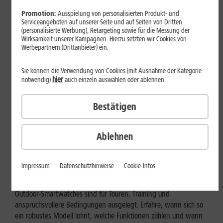
Promotion:
Ausspielung von personalisierten Produkt- und
Serviceangeboten auf unserer Seite und auf Seiten von Dritten
(personalisierte Werbung), Retargeting sowie für die Messung der
Wirksamkeit unserer Kampagnen. Hierzu setzten wir Cookies von
Werbepartnern (Drittanbieter) ein.
Sie können die Verwendung von Cookies (mit Ausnahme der Kategorie
hier
notwendig)
auch einzeln auswählen oder ablehnen.
Bestätigen
Ablehnen
Geräte & Hardware
Outdoor-Smartwatch: Für wen
Impressum
Datenschutzhinweise
Cookie-Infos
eignen sich die robusten Modelle?
Outdoor-Smartwatches sind für Touren, Training und
anspruchsvollere Bedingungen ausgelegt. Erfahre, wann sich so
ein robustes Modell lohnt, welche Funktionen zählen und wann