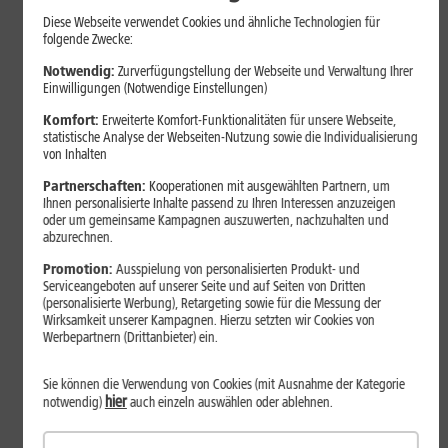
Diese Webseite verwendet Cookies und ähnliche Technologien für
folgende Zwecke:
Notwendig:
Zurverfügungstellung der Webseite und Verwaltung Ihrer
Einwilligungen (Notwendige Einstellungen)
Komfort:
Erweiterte Komfort-Funktionalitäten für unsere Webseite,
statistische Analyse der Webseiten-Nutzung sowie die Individualisierung
von Inhalten
Partnerschaften:
Kooperationen mit ausgewählten Partnern, um
Ihnen personalisierte Inhalte passend zu Ihren Interessen anzuzeigen
oder um gemeinsame Kampagnen auszuwerten, nachzuhalten und
Digitale Zukunft
abzurechnen.
Mobile Payment erklärt: Wie
Promotion:
Ausspielung von personalisierten Produkt- und
sicher ist Bezahlen per
Serviceangeboten auf unserer Seite und auf Seiten von Dritten
(personalisierte Werbung), Retargeting sowie für die Messung der
Smartphone?
Wirksamkeit unserer Kampagnen. Hierzu setzten wir Cookies von
Werbepartnern (Drittanbieter) ein.
Mit dem Smartphone zu bezahlen ist bequem. Wie sicher ist
Sie können die Verwendung von Cookies (mit Ausnahme der Kategorie
Mobile Payment wirklich? Der Beitrag erklärt, wie NFC, Wallets
hier
notwendig)
auch einzeln auswählen oder ablehnen.
und Tokenisierung funktionieren und worauf Du beim mobilen
Bezahlen achten solltest.