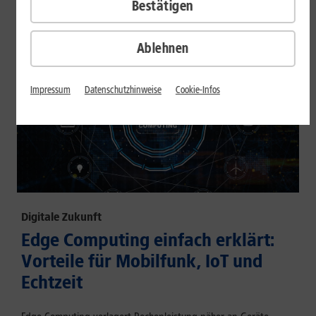
Bestätigen
Mehr erfahren
Ablehnen
Impressum
Datenschutzhinweise
Cookie-Infos
Digitale Zukunft
Edge Computing einfach erklärt:
Vorteile für Mobilfunk, IoT und
Echtzeit