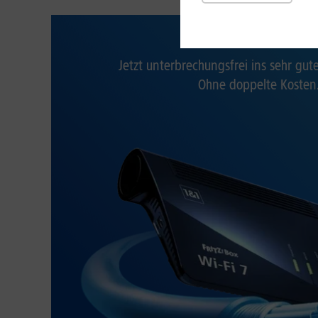
1&1 Intern
Jetzt unterbrechungsfrei ins sehr gu
Ohne doppelte Kosten