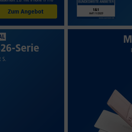
Zum Angebot
M
AL
26-Serie
t S.