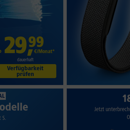
29
,
99
b
€/Monat*
dauerhaft
Verfügbarkeit
prüfen
1
AL
odelle
Jetzt unterbrech
O
t S.