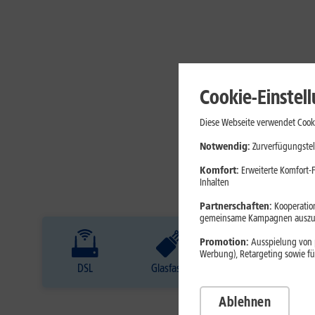
Cookie-Einstel
Diese Webseite verwendet Cooki
Notwendig:
Zurverfügungstel
Komfort:
Erweiterte Komfort-F
Inhalten
Partnerschaften:
Kooperation
gemeinsame Kampagnen auszuw
Promotion:
Ausspielung von p
Werbung), Retargeting sowie fü
DSL
Glasfaser
Internet
Ablehnen