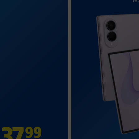
Jet
37
,
99