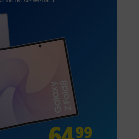
zt mit 1&1 All-Net-Flat S.
64
,
99