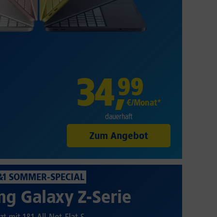
34
,
99
€/Monat*
dauerhaft
Zum Angebot
&1 SOMMER-SPECIAL
g Galaxy Z-Serie