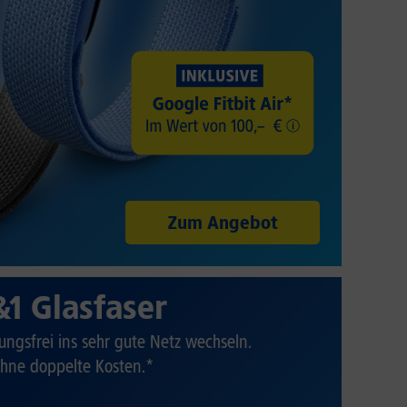
Zum Angebot
&1 Glasfaser
ungsfrei ins sehr gute Netz wechseln.
hne doppelte Kosten.*