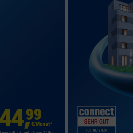
44
,
99
€/Monat*
dauerhaft z.B. mit iPhone 17 Pro