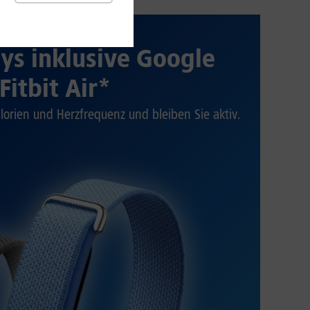
&1 SOMMER-SPECIAL
ys inklusive Google
Fitbit Air*
alorien und Herzfrequenz und bleiben Sie aktiv.