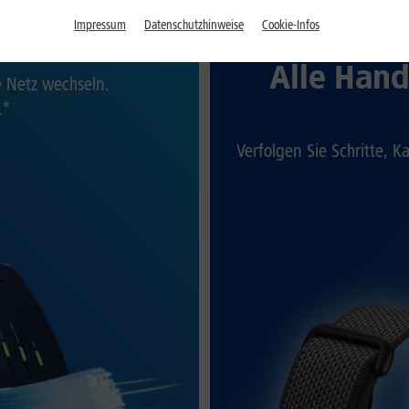
Impressum
Datenschutzhinweise
Cookie-Infos
et
1
Alle Hand
te Netz wechseln.
.*
Verfolgen Sie Schritte, K