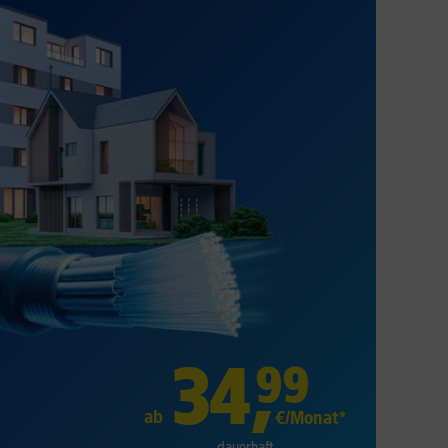
34
,
99
ab
€/Monat*
dauerhaft