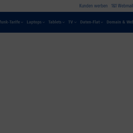
Kunden werben
1&1 Webmail
funk-Tarife
Laptops
Tablets
TV
Daten-Flat
Domain & Web
1&1 SOMMER-SPECIAL
Farbelhaft
Jetzt alle iPhone-Modelle zum
Dauertiefpreis sichern.*