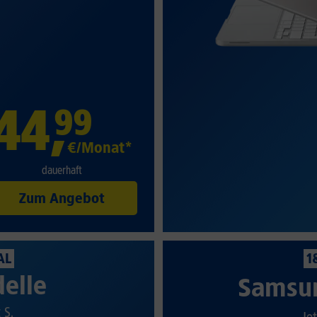
44
,
99
€/Monat*
dauerhaft
Zum Angebot
AL
1
elle
Samsun
t S.