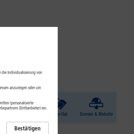
 die Individualisierung von
eressen anzuzeigen oder um
itten (personalisierte
epartnern (Drittanbieter) ein.
TV
Daten-Flat
Domain & Website
Bestätigen