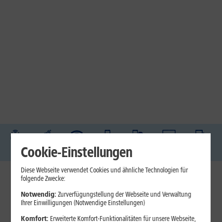
DSL
Glasfaser
Internet
Handys
Mobilfunk-
Laptops
Tablets
Cookie-Einstellungen
Tarife
Diese Webseite verwendet Cookies und ähnliche Technologien für
folgende Zwecke:
1&1 Internet
Notwendig:
Zurverfügungstellung der Webseite und Verwaltung
Jetzt unterbrechungsfrei ins sehr gute Netz wechseln.
Ihrer Einwilligungen (Notwendige Einstellungen)
Ohne doppelte Kosten.*
Komfort:
Erweiterte Komfort-Funktionalitäten für unsere Webseite,