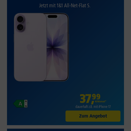
Jetzt mit 1&1 All-Net-Flat S.
37
,
99
€/Monat*
dauerhaft z.B. mit iPhone 17
Zum Angebot