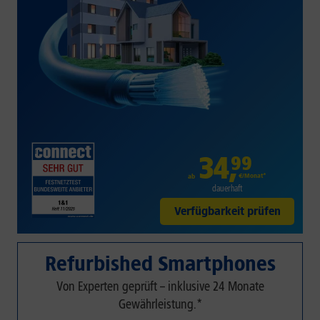
34
,
99
€/Monat*
ab
dauerhaft
Verfügbarkeit prüfen
Refurbished Smartphones
Von Experten geprüft – inklusive 24 Monate
Gewährleistung.*