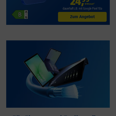
24
,
€/Monat*
dauerhaft z.B. mit Google Pixel 10a
Zum Angebot