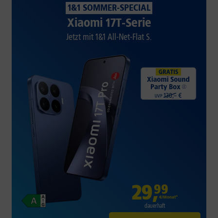
1&1 SOMMER-SPECIAL
Xiaomi 17T-Serie
Jetzt mit 1&1 All-Net-Flat S.
29
,
99
€/Monat*
dauerhaft