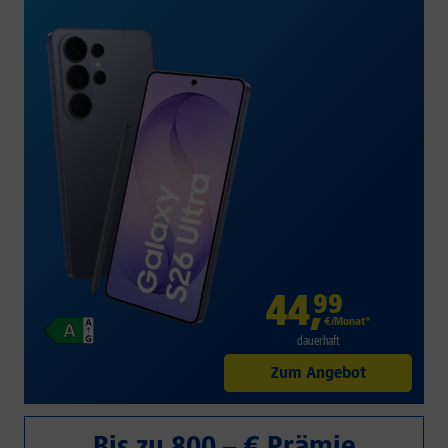
44
,
99
€/Monat*
dauerhaft
Zum Angebot
Bis zu 800,– € Prämie