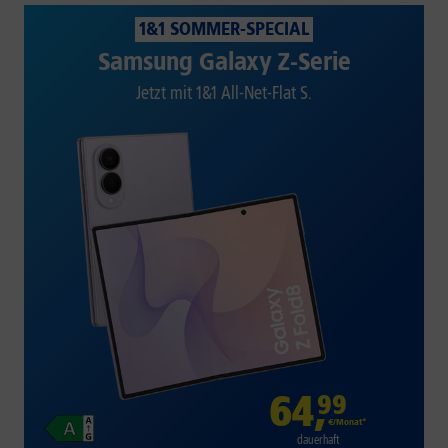
1&1 SOMMER-SPECIAL
Samsung Galaxy Z-Serie
Jetzt mit 1&1 All-Net-Flat S.
64
,
99
€/Monat*
dauerhaft