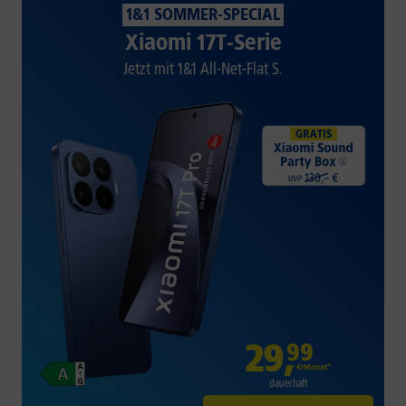
1&1 SOMMER-SPECIAL
Xiaomi 17T-Serie
Jetzt mit 1&1 All-Net-Flat S.
29
,
99
€/Monat*
dauerhaft