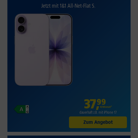
Jetzt mit 1&1 All-Net-Flat S.
37
,
99
€/Monat*
dauerhaft z.B. mit iPhone 17
Zum Angebot