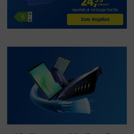
24
,
€/Monat*
dauerhaft z.B. mit Google Pixel 10a
Zum Angebot