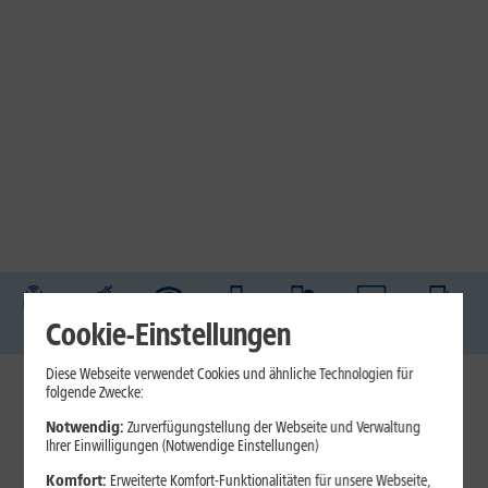
DSL
Glasfaser
Internet
Handys
Mobilfunk-
Laptops
Tablets
Cookie-Einstellungen
Tarife
Diese Webseite verwendet Cookies und ähnliche Technologien für
folgende Zwecke:
1&1 Internet
Notwendig:
Zurverfügungstellung der Webseite und Verwaltung
Jetzt unterbrechungsfrei ins sehr gute Netz wechseln.
Ihrer Einwilligungen (Notwendige Einstellungen)
Ohne doppelte Kosten.*
Komfort:
Erweiterte Komfort-Funktionalitäten für unsere Webseite,