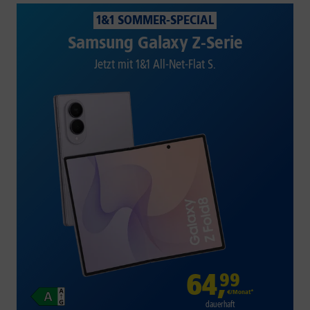
1&1 SOMMER-SPECIAL
Samsung Galaxy Z-Serie
Jetzt mit 1&1 All-Net-Flat S.
64
,
99
€/Monat*
dauerhaft