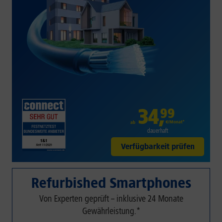
34
,
99
€/Monat*
ab
dauerhaft
Verfügbarkeit prüfen
Refurbished Smartphones
Von Experten geprüft – inklusive 24 Monate
Gewährleistung.*