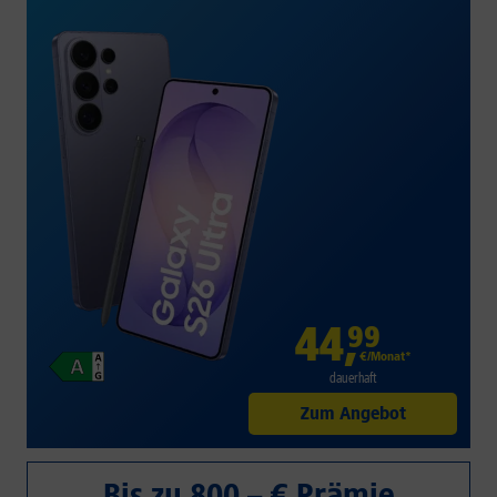
44
,
99
€/Monat*
dauerhaft
Zum Angebot
Bis zu 800,– € Prämie