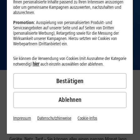
Ihnen personalisierte Inhalte passend zu Ihren Interessen anzuzeigen
oder um gemeinsame Kampagnen auszuwerten, nachzuhalten und
abzurechnen.
Promotion:
Ausspielung von personalisierten Produkt- und
Serviceangeboten auf unserer Seite und auf Seiten von Dritten
(personalisierte Werbung), Retargeting sowie für die Messung der
Wirksamkeit unserer Kampagnen. Hierzu setzten wir Cookies von
Werbepartnern (Drittanbieter) ein.
Zu den Services
Sie können die Verwendung von Cookies (mit Ausnahme der Kategorie
hier
notwendig)
auch einzeln auswählen oder ablehnen.
Bestätigen
Neben Top-Qualität und günstigen Preisen bietet Ihnen 1&1
zusätzlich exzellente Service-Leistungen, die es so nur bei uns gibt
– mit der 1&1 Service Card DSL & Glasfaser.
Ablehnen
WLAN-Versprechen
Priority Hotline
30 Tage testen
Impressum
Datenschutzhinweise
Cookie-Infos
30 Tage testen
Geräte, Netz, Tarif – Sie können alles einen ganzen Monat lang