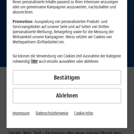
Ihnen personalisierte Inhalte passend zu Ihren Interessen anzuzeigen
oder um gemeinsame Kampagnen auszuwerten, nachzuhalten und
abzurechnen.
Promotion:
Ausspielung von personalisierten Produkt- und
Serviceangeboten auf unserer Seite und auf Seiten von Dritten
(personalisierte Werbung), Retargeting sowie für die Messung der
Wirksamkeit unserer Kampagnen. Hierzu setzten wir Cookies von
Werbepartnern (Drittanbieter) ein.
Zu den Services
Sie können die Verwendung von Cookies (mit Ausnahme der Kategorie
hier
notwendig)
auch einzeln auswählen oder ablehnen.
Bestätigen
Neben Top-Qualität und günstigen Preisen bietet Ihnen 1&1
zusätzlich exzellente Service-Leistungen, die es so nur bei uns gibt
– mit der 1&1 Service Card DSL & Glasfaser.
Ablehnen
WLAN-Versprechen
Priority Hotline
30 Tage testen
Impressum
Datenschutzhinweise
Cookie-Infos
30 Tage testen
Geräte, Netz, Tarif – Sie können alles einen ganzen Monat lang