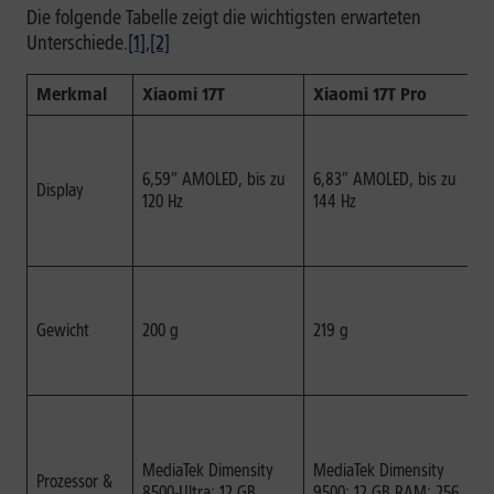
Die folgende Tabelle zeigt die wichtigsten erwarteten
Unterschiede.
[1]
,
[2]
Merkmal
Xiaomi 17T
Xiaomi 17T Pro
E
D
D
6,59″ AMOLED, bis zu
6,83″ AMOLED, bis zu
m
Display
120 Hz
144 Hz
V
N
l
D
a
Gewicht
200 g
219 g
H
i
u
D
a
A
MediaTek Dimensity
MediaTek Dimensity
Prozessor &
S
8500-Ultra; 12 GB
9500; 12 GB RAM; 256