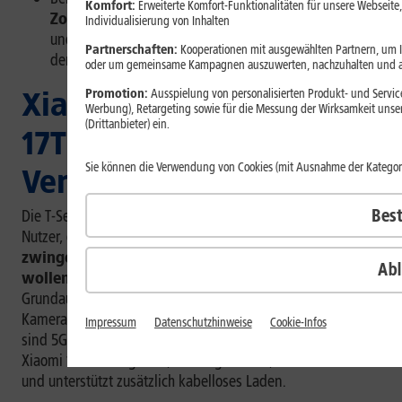
Komfort:
Erweiterte Komfort-Funktionalitäten für unsere Webseite,
Zoom-Aufnahmen
ab. Bei wenig Licht, Gegenlicht
Individualisierung von Inhalten
und bewegten Motiven bietet das Xiaomi 17T Pro mit
Partnerschaften:
Kooperationen mit ausgewählten Partnern, um Ih
dem Light Fusion 950 Sensor mehr Reserven.
oder um gemeinsame Kampagnen auszuwerten, nachzuhalten und 
Xiaomi 17T und Xiaomi
Promotion:
Ausspielung von personalisierten Produkt- und Service
Werbung), Retargeting sowie für die Messung der Wirksamkeit unse
(Drittanbieter) ein.
17T Pro im direkten
Sie können die Verwendung von Cookies (mit Ausnahme der Katego
Vergleich
Bes
Die T-Serie von Xiaomi richtet sich an Nutzerinnen und
Nutzer, die viel Ausstattung möchten, aber
nicht
zwingend zum teuersten Ultra-Modell greifen
Ab
wollen
. Beim
Xiaomi 17T
und
Xiaomi 17T Pro
ist die
Grundausstattung ähnlich: Beide haben eine Leica-Triple-
Kamera, 12 GB RAM, IP68-Schutz, Xiaomi HyperOS 3 und
Impressum
Datenschutzhinweise
Cookie-Infos
sind 5G-fähig. Trotzdem gibt es klare Unterschiede: Das
Xiaomi 17T Pro ist größer, leistungsstärker, lädt schneller
und unterstützt zusätzlich kabelloses Laden.