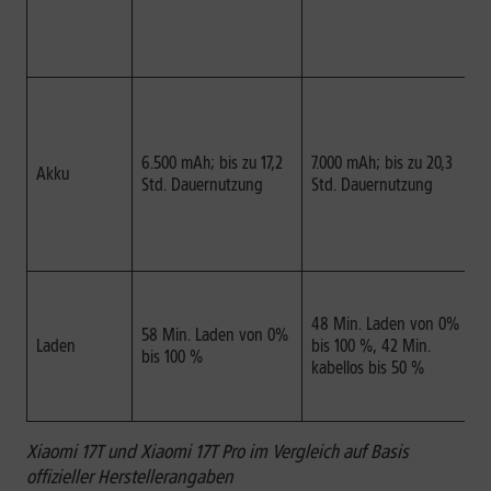
f
N
m
B
g
h
6.500 mAh; bis zu 17,2
7.000 mAh; bis zu 20,3
v
Akku
Std. Dauernutzung
Std. Dauernutzung
g
s
a
a
D
l
48 Min. Laden von 0%
58 Min. Laden von 0%
d
Laden
bis 100 %, 42 Min.
bis 100 %
s
kabellos bis 50 %
L
b
Xiaomi 17T und Xiaomi 17T Pro im Vergleich auf Basis
offizieller Herstellerangaben