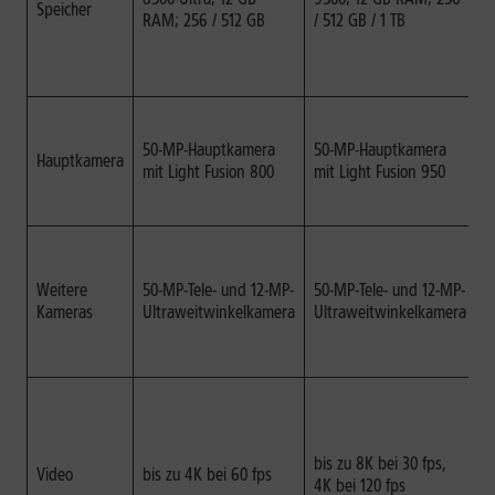
Speicher
M
RAM; 256 / 512 GB
/ 512 GB / 1 TB
f
V
v
D
m
50-MP-Hauptkamera
50-MP-Hauptkamera
Hauptkamera
w
mit Light Fusion 800
mit Light Fusion 950
G
b
B
W
Weitere
50-MP-Tele- und 12-MP-
50-MP-Tele- und 12-MP-
g
Kameras
Ultraweitwinkelkamera
Ultraweitwinkelkamera
D
g
U
D
A
P
bis zu 8K bei 30 fps,
w
Video
bis zu 4K bei 60 fps
4K bei 120 fps
o