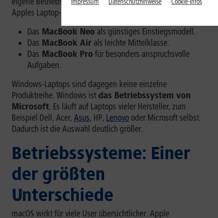
eigene Betriebssystem macOS läuft. Seit 2026 besteht
Impressum
Datenschutzhinweise
Cookie-Infos
Apples Laptop-Angebot aus drei Linien:
[1]
Das
MacBook Neo
als günstiges Einstiegsmodell.
Das
MacBook Air
als leichte Mittelklasse.
Das
MacBook Pro
für besonders anspruchsvolle
Aufgaben.
Windows-Laptops sind dagegen keine einzelne
Produktreihe. Windows ist
das Betriebssystem von
Microsoft
. Es läuft auf Laptops vieler Hersteller, zum
Beispiel Dell, Acer,
Asus
, HP,
Lenovo
oder Microsoft selbst.
Dadurch ist die Auswahl deutlich größer.
Betriebssysteme: Einer
der größten
Unterschiede
macOS wirkt für viele User übersichtlicher. Apple