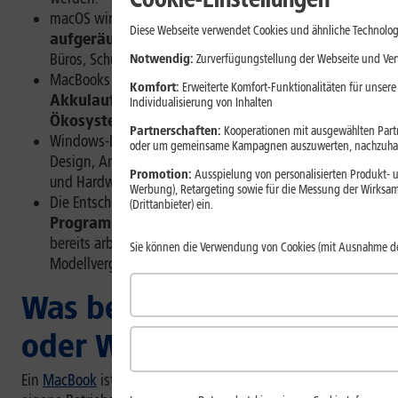
macOS wirkt
besonders geschlossen und
Diese Webseite verwendet Cookies und ähnliche Technolog
aufgeräumt
, Windows ist flexibler und in vielen
Büros, Schulen und Unternehmen weit verbreitet.
Notwendig:
Zurverfügungstellung der Webseite und Verw
MacBooks eignen sich besonders wegen ihrer
langen
Komfort:
Erweiterte Komfort-Funktionalitäten für unsere
Akkulaufzeit und Integration im Apple-
Individualisierung von Inhalten
Ökosystem
.
Partnerschaften:
Kooperationen mit ausgewählten Partne
Windows-Laptops bieten
mehr Auswahl
bei Preis,
oder um gemeinsame Kampagnen auszuwerten, nachzuhal
Design, Anschlüssen, Displaygrößen, Touchscreens
Promotion:
Ausspielung von personalisierten Produkt- u
und Hardware-Ausstattung.
Werbung), Retargeting sowie für die Messung der Wirksam
Die Entscheidung hängt stark davon ab,
welche
(Drittanbieter) ein.
Programme Du nutzt
, mit welchen Geräten Du
bereits arbeitest und wie viel Zeit Du in den
Sie können die Verwendung von Cookies (mit Ausnahme d
Modellvergleich investieren möchtest.
Was bedeutet MacBook
oder Windows?
Ein
MacBook
ist ein Laptop von Apple, auf dem das Apple-