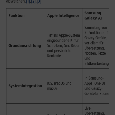
abweichen.
[1]
,
[2]
,
[3]
Samsung
Funktion
Apple Intelligence
Galaxy AI
Sammlung von
KI-Funktionen für
Tief ins Apple-System
Galaxy-Geräte,
eingebundene KI für
vor allem für
Grundausrichtung
Schreiben, Siri, Bilder
Übersetzung,
und persönliche
Notizen, Texte
Kontexte
und
Bildbearbeitung
In Samsung-
iOS, iPadOS und
Apps, One UI
Systemintegration
macOS
und Galaxy-
Gerätefunktionen
Live-
Übersetzung,