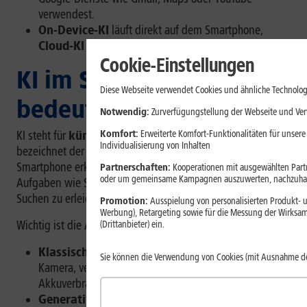
verwendest.
On-Device-KI
läuft direkt auf dem Smartphone,
Cloud-KI
nutzt externe Server.
Cookie-Einstellungen
KI im Smartphone: Was
Diese Webseite verwendet Cookies und ähnliche Technolog
bedeutet das genau?
Notwendig:
Zurverfügungstellung der Webseite und Verw
Komfort:
Erweiterte Komfort-Funktionalitäten für unsere
KI steht für
künstliche Intelligenz
. Im Smartphone
Individualisierung von Inhalten
bezeichnet der Begriff Funktionen, die Inhalte auf dem
Smartphone erkennen, verarbeiten oder generieren, um
Partnerschaften:
Kooperationen mit ausgewählten Partne
oder um gemeinsame Kampagnen auszuwerten, nachzuhal
Aufgaben wie Schreiben, Übersetzen, Fotografieren oder
Suchen zu erleichtern.
Promotion:
Ausspielung von personalisierten Produkt- u
Werbung), Retargeting sowie für die Messung der Wirksam
Wichtig ist die Abgrenzung:
(Drittanbieter) ein.
Klassische KI
erkennt zum Beispiel Szenen in der
Sie können die Verwendung von Cookies (mit Ausnahme d
Kamera, verbessert Fotos oder optimiert den
Akkuverbrauch.
Generative KI
kann dagegen neue Inhalte erstellen,