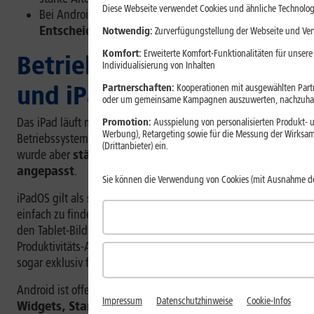
Diese Webseite verwendet Cookies und ähnliche Technolog
Bei Android kann
die große Auswahl die
Entscheidung erschweren
.
Notwendig:
Zurverfügungstellung der Webseite und Verw
Komfort:
Erweiterte Komfort-Funktionalitäten für unsere
Betriebssystem: Android
Individualisierung von Inhalten
und iPadOS im Vergleich
Partnerschaften:
Kooperationen mit ausgewählten Partne
oder um gemeinsame Kampagnen auszuwerten, nachzuhal
Das iPad läuft mit iPadOS. Das ist Apples eigenes
Promotion:
Ausspielung von personalisierten Produkt- u
Werbung), Retargeting sowie für die Messung der Wirksam
Betriebssystem für Tablets. Es ist eng mit iOS verwandt,
(Drittanbieter) ein.
wurde aber
stärker für größere Bildschirme
angepasst
.
Sie können die Verwendung von Cookies (mit Ausnahme d
iPadOS gilt als
sehr übersichtlich
. Viele Funktionen sind
einfach zu finden. Apps laufen meist stabil und sind gut an
den Tablet-Bildschirm angepasst.
[1]
Viele Kreativ- und
Produktivitäts-Apps sind gut für iPadOS optimiert, einige
sogar exklusiv für Apple erhältlich.
Android ist offener und flexibler. Du kannst
Oberfläche,
Impressum
Datenschutzhinweise
Cookie-Infos
Widgets, Standard-Apps und teils auch App-