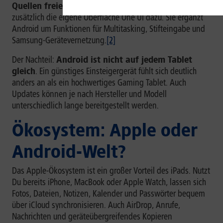
Quellen freier anpassen
. Bei Samsung kommt
zusätzlich die eigene Oberfläche One UI dazu. Sie ergänzt
Android um Funktionen für Multitasking, Stifteingabe und
Samsung-Gerätevernetzung.
[2]
Der Nachteil:
Android ist nicht auf jedem Tablet
gleich
. Ein günstiges Einsteigergerät fühlt sich deutlich
anders an als ein hochwertiges Gaming Tablet. Auch
Updates können je nach Hersteller und Modell
unterschiedlich lange bereitgestellt werden.
Ökosystem: Apple oder
Android-Welt?
Das Apple-Ökosystem ist ein großer Vorteil des iPads. Nutzt
Du bereits iPhone, MacBook oder Apple Watch, lassen sich
Fotos, Dateien, Notizen, Kalender und Passwörter bequem
über iCloud synchronisieren. Auch AirDrop, Anrufe,
Nachrichten und geräteübergreifendes Kopieren