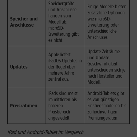
Speichergröße
Einige Modelle bieten
und Anschlüsse
zusätzliche Optionen
hängen vom
Speicher und
wie microSD-
Modell ab;
Anschlüsse
Erweiterung oder
microSD-
unterschiedliche
Erweiterung gibt
Anschlüsse.
es nicht.
Update-Zeiträume
Apple liefert
und Update-
iPadOS-Updates in
Geschwindigkeit
Updates
der Regel über
unterscheiden sich je
mehrere Jahre
nach Hersteller und
zentral aus.
Modell.
iPads sind meist
Android-Tablets gibt
im mittleren bis
es von günstigen
Preisrahmen
höheren
Einstiegsmodellen bis
Preisbereich
zu hochwertigen
angesiedelt.
Premiumgeräten.
iPad und Android-Tablet im Vergleich