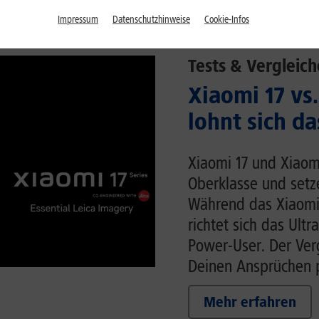
Impressum
Datenschutzhinweise
Cookie-Infos
Tests & Vergleich
Xiaomi 17 vs.
lohnt sich da
Xiaomi 17 und Xiaom
Oberklasse und setz
Während das Xiaomi
richtet sich das Ult
Power-User. Der Verg
Deinen Ansprüchen p
Mehr erfahren