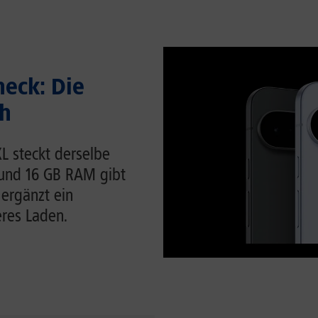
heck: Die
ch
 XL steckt derselbe
 und 16 GB RAM gibt
 ergänzt ein
eres Laden.