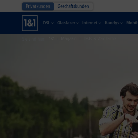
Privatkunden
Geschäftskunden
DSL
Glasfaser
Internet
Handys
Mobil
1&1
Magazin
Tests & Vergleiche
Sie sind hier