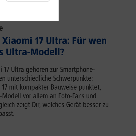
e
 Xiaomi 17 Ultra: Für wen
s Ultra-Modell?
i 17 Ultra gehören zur Smartphone-
en unterschiedliche Schwerpunkte:
 17 mit kompakter Bauweise punktet,
ra-Modell vor allem an Foto-Fans und
leich zeigt Dir, welches Gerät besser zu
asst.