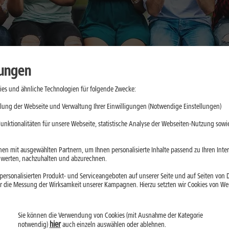
lungen
es und ähnliche Technologien für folgende Zwecke:
: Was sich
lung der Webseite und Verwaltung Ihrer Einwilligungen (Notwendige Einstellungen)
dert hat
unktionalitäten für unsere Webseite, statistische Analyse der Webseiten-Nutzung sowie
er Akku: Das Galaxy
en mit ausgewählten Partnern, um Ihnen personalisierte Inhalte passend zu Ihren Int
erten, nachzuhalten und abzurechnen.
ein Vorgänger. Wir
ersonalisierten Produkt- und Serviceangeboten auf unserer Seite und auf Seiten von Dr
lche Neuerungen im
r die Messung der Wirksamkeit unserer Kampagnen. Hierzu setzten wir Cookies von Werb
ehält.
Sie können die Verwendung von Cookies (mit Ausnahme der Kategorie
hier
notwendig)
auch einzeln auswählen oder ablehnen.