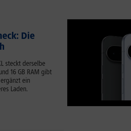
heck: Die
ch
 XL steckt derselbe
 und 16 GB RAM gibt
 ergänzt ein
eres Laden.