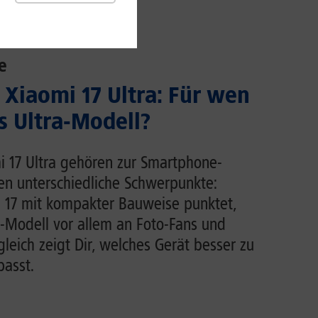
e
 Xiaomi 17 Ultra: Für wen
s Ultra-Modell?
i 17 Ultra gehören zur Smartphone-
en unterschiedliche Schwerpunkte:
 17 mit kompakter Bauweise punktet,
ra-Modell vor allem an Foto-Fans und
leich zeigt Dir, welches Gerät besser zu
asst.