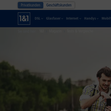
Privatkunden
Geschäftskunden
DSL
Glasfaser
Internet
Handys
Mobil
1&1
Magazin
Tests & Vergleiche
Sie sind hier