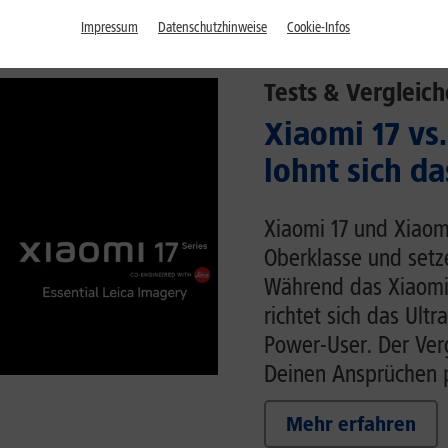
Impressum
Datenschutzhinweise
Cookie-Infos
Tests & Vergleich
Xiaomi 17 vs.
lohnt sich da
Xiaomi 17 und Xiaom
Oberklasse und setz
Während das Xiaomi
richtet sich das Ult
Power-User. Der Verg
Deinen Ansprüchen p
Mehr erfahren