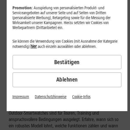
Promotion:
Ausspielung von personalisierten Produkt- und
Serviceangeboten auf unserer Seite und auf Seiten von Dritten
(personalisierte Werbung), Retargeting sowie für die Messung der
Wirksamkeit unserer Kampagnen. Hierzu setzten wir Cookies von
Werbepartnern (Drittanbieter) ein.
Sie können die Verwendung von Cookies (mit Ausnahme der Kategorie
hier
notwendig)
auch einzeln auswählen oder ablehnen.
Bestätigen
Ablehnen
Geräte & Hardware
Outdoor-Smartwatch: Für wen
Impressum
Datenschutzhinweise
Cookie-Infos
eignen sich die robusten Modelle?
Outdoor-Smartwatches sind für Touren, Training und
anspruchsvollere Bedingungen ausgelegt. Erfahre, wann sich so
ein robustes Modell lohnt, welche Funktionen zählen und wann