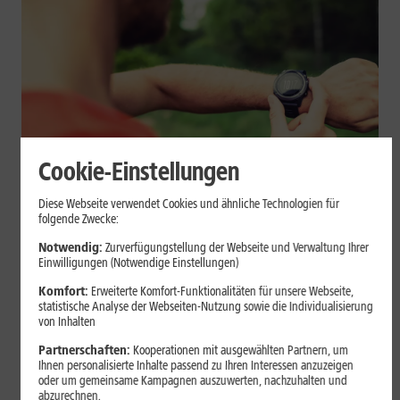
Cookie-Einstellungen
Geräte & Hardware
Diese Webseite verwendet Cookies und ähnliche Technologien für
folgende Zwecke:
Smartwatch beim Sport: So
Notwendig:
Zurverfügungstellung der Webseite und Verwaltung Ihrer
unterstützt sie Dein Training
Einwilligungen (Notwendige Einstellungen)
Komfort:
Erweiterte Komfort-Funktionalitäten für unsere Webseite,
Eine Smartwatch macht Belastung, Tempo und Trainingsablauf
statistische Analyse der Webseiten-Nutzung sowie die Individualisierung
sichtbar. Erfahre, wie Du Pulsmessung, Herzfrequenzzonen, GPS,
von Inhalten
Pace und Intervalle sinnvoll nutzt und warum einzelne Werte
Partnerschaften:
Kooperationen mit ausgewählten Partnern, um
keine medizinische Beurteilung ersetzen.
Ihnen personalisierte Inhalte passend zu Ihren Interessen anzuzeigen
oder um gemeinsame Kampagnen auszuwerten, nachzuhalten und
Mehr erfahren
abzurechnen.