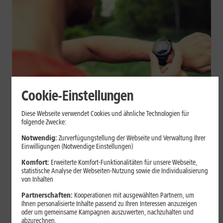
Cookie-Einstellungen
Geräte & Hardware
Diese Webseite verwendet Cookies und ähnliche Technologien für
folgende Zwecke:
Smartwatch beim Sport: So
Notwendig:
Zurverfügungstellung der Webseite und Verwaltung Ihrer
unterstützt sie Dein Training
Einwilligungen (Notwendige Einstellungen)
Komfort:
Erweiterte Komfort-Funktionalitäten für unsere Webseite,
Eine Smartwatch macht Belastung, Tempo und Trainingsablauf
statistische Analyse der Webseiten-Nutzung sowie die Individualisierung
sichtbar. Erfahre, wie Du Pulsmessung, Herzfrequenzzonen, GPS,
von Inhalten
Pace und Intervalle sinnvoll nutzt und warum einzelne Werte
Partnerschaften:
Kooperationen mit ausgewählten Partnern, um
keine medizinische Beurteilung ersetzen.
Ihnen personalisierte Inhalte passend zu Ihren Interessen anzuzeigen
oder um gemeinsame Kampagnen auszuwerten, nachzuhalten und
Mehr erfahren
abzurechnen.