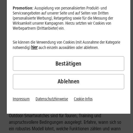
Promotion:
Ausspielung von personalisierten Produkt- und
Serviceangeboten auf unserer Seite und auf Seiten von Dritten
(personalisierte Werbung), Retargeting sowie für die Messung der
Wirksamkeit unserer Kampagnen. Hierzu setzten wir Cookies von
Werbepartnern (Drittanbieter) ein.
Sie können die Verwendung von Cookies (mit Ausnahme der Kategorie
hier
notwendig)
auch einzeln auswählen oder ablehnen.
Bestätigen
Ablehnen
Geräte & Hardware
Outdoor-Smartwatch: Für wen
Impressum
Datenschutzhinweise
Cookie-Infos
eignen sich die robusten Modelle?
Outdoor-Smartwatches sind für Touren, Training und
anspruchsvollere Bedingungen ausgelegt. Erfahre, wann sich so
ein robustes Modell lohnt, welche Funktionen zählen und wann